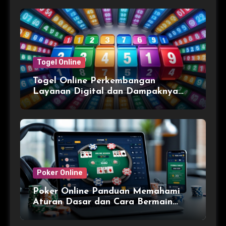
Pendekatan Ramah Pengguna
Togel Online
Togel Online Perkembangan
Layanan Digital dan Dampaknya
Pada Industri Permainan Angka
Yang Semakin Modern
Poker Online
Poker Online Panduan Memahami
Aturan Dasar dan Cara Bermain
dengan Mudah dan Seru