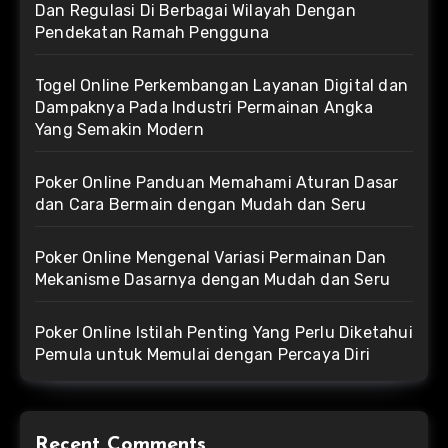
Dan Regulasi Di Berbagai Wilayah Dengan
Pendekatan Ramah Pengguna
Togel Online Perkembangan Layanan Digital dan
Dampaknya Pada Industri Permainan Angka
Yang Semakin Modern
Poker Online Panduan Memahami Aturan Dasar
dan Cara Bermain dengan Mudah dan Seru
Poker Online Mengenal Variasi Permainan Dan
Mekanisme Dasarnya dengan Mudah dan Seru
Poker Online Istilah Penting Yang Perlu Diketahui
Pemula untuk Memulai dengan Percaya Diri
Recent Comments