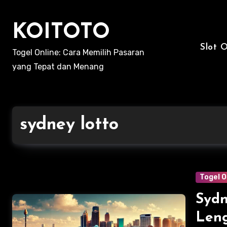
Skip
to
KOITOTO
content
Slot O
Togel Online: Cara Memilih Pasaran
yang Tepat dan Menang
sydney lotto
Togel O
Sydn
Len