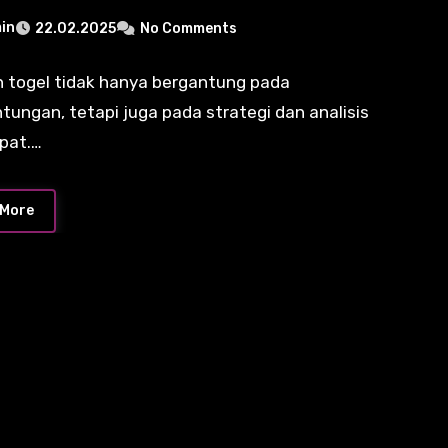
in
22.02.2025
No Comments
 togel tidak hanya bergantung pada
tungan, tetapi juga pada strategi dan analisis
pat.…
 More