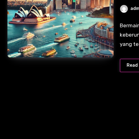
adm
Bermain
keberun
yang te
Read