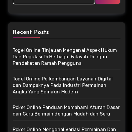
Recent Posts
Togel Online Tinjauan Mengenai Aspek Hukum
Dan Regulasi Di Berbagai Wilayah Dengan
Pendekatan Ramah Pengguna
Togel Online Perkembangan Layanan Digital
dan Dampaknya Pada Industri Permainan
Angka Yang Semakin Modern
Poker Online Panduan Memahami Aturan Dasar
dan Cara Bermain dengan Mudah dan Seru
Poker Online Mengenal Variasi Permainan Dan