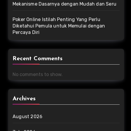
Mekanisme Dasarnya dengan Mudah dan Seru
Poker Online Istilah Penting Yang Perlu
Diketahui Pemula untuk Memulai dengan
Percaya Diri
Recent Comments
No comments to show.
Archives
August 2026