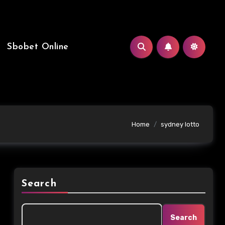
Sbobet Online
Home
sydney lotto
Search
Search