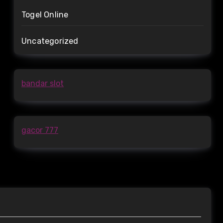
Togel Online
Uncategorized
bandar slot
gacor 777