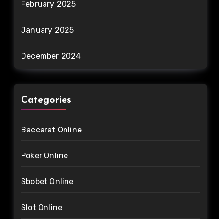
February 2025
January 2025
December 2024
Categories
Baccarat Online
Poker Online
Sbobet Online
Slot Online