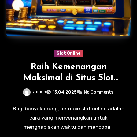
Slot Online
Raih Kemenangan
Maksimal di Situs Slot
Gacor Terbaik untuk
admin
15.04.2025
No Comments
Pengalaman Bermain yang
Bagi banyak orang, bermain slot online adalah
Tak Terlupakan
cara yang menyenangkan untuk
menghabiskan waktu dan mencoba…