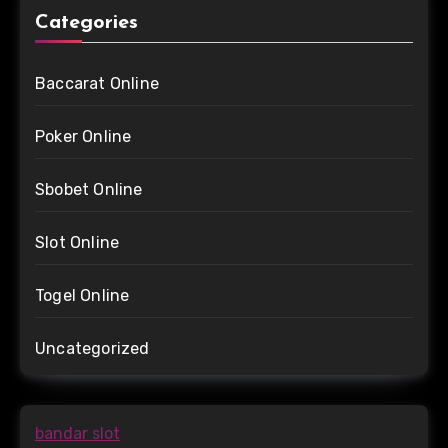
Categories
Baccarat Online
Poker Online
Sbobet Online
Slot Online
Togel Online
Uncategorized
bandar slot