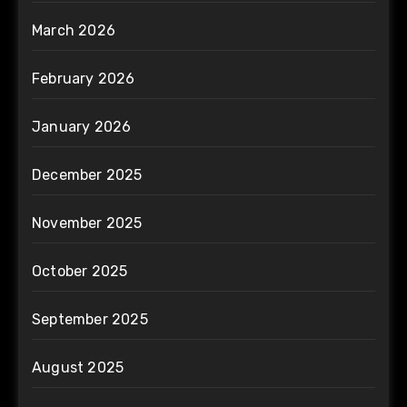
March 2026
February 2026
January 2026
December 2025
November 2025
October 2025
September 2025
August 2025