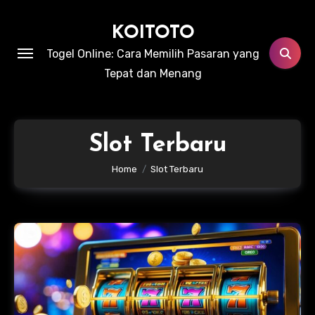
Skip
to
KOITOTO
content
Togel Online: Cara Memilih Pasaran yang
Tepat dan Menang
Slot Terbaru
Home
Slot Terbaru