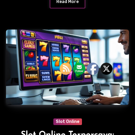
Read More
Slot Online
Slot Online Terpercaya: