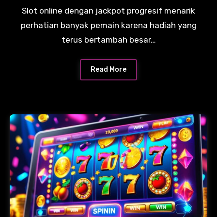
Slot online dengan jackpot progresif menarik
perhatian banyak pemain karena hadiah yang
terus bertambah besar…
Read More