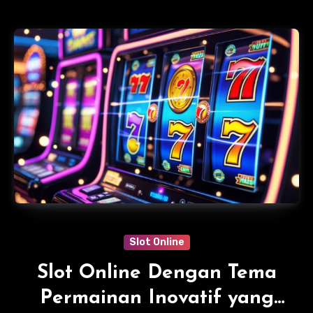
Slot Online
Slot Online Dengan Tema
Permainan Inovatif yang