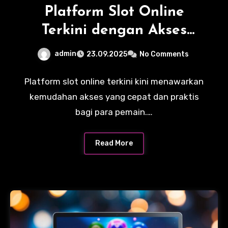
Platform Slot Online
Terkini dengan Akses
Cepat dan Mudah untuk
admin
23.09.2025
No Comments
Pengalaman Bermain Seru
Platform slot online terkini kini menawarkan
kemudahan akses yang cepat dan praktis
bagi para pemain.…
Read More