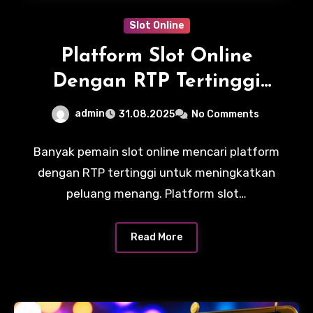
Slot Online
Platform Slot Online
Dengan RTP Tertinggi
untuk Menang Lebih
admin
31.08.2025
No Comments
Mudah
Banyak pemain slot online mencari platform
dengan RTP tertinggi untuk meningkatkan
peluang menang. Platform slot…
Read More