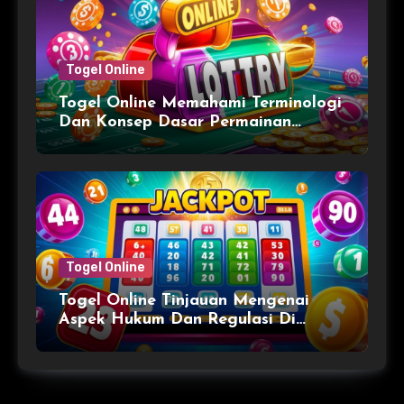
Togel Online
Togel Online Memahami Terminologi
Dan Konsep Dasar Permainan
Angka Dengan Mudah dan Seru
Togel Online
Togel Online Tinjauan Mengenai
Aspek Hukum Dan Regulasi Di
Berbagai Wilayah Dengan
Pendekatan Ramah Pengguna