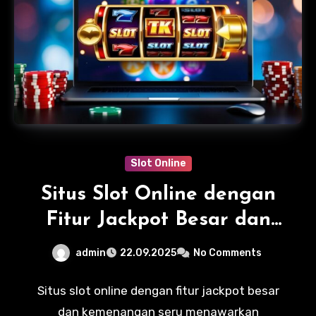
Slot Online
Situs Slot Online dengan
Fitur Jackpot Besar dan
Kemenangan Seru untuk
admin
22.09.2025
No Comments
Pengalaman Kasino
Situs slot online dengan fitur jackpot besar
Terbaik
dan kemenangan seru menawarkan