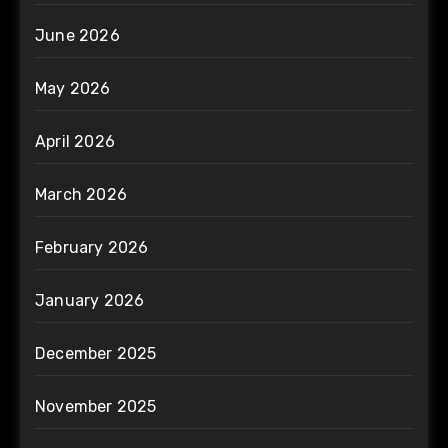
June 2026
May 2026
April 2026
March 2026
February 2026
January 2026
December 2025
November 2025