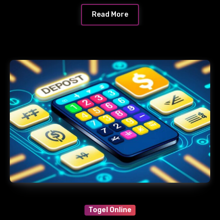
Read More
Togel Online