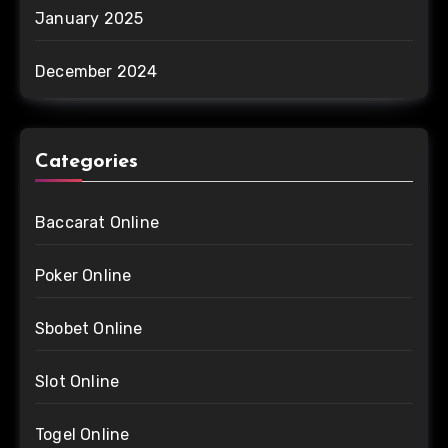
January 2025
December 2024
Categories
Baccarat Online
Poker Online
Sbobet Online
Slot Online
Togel Online