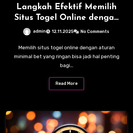
Langkah Efektif Memilih
Situs Togel Online dengan
Aturan Minimal Bet
admin
12.11.2025
No Comments
Ringan untuk Pemula
Memilih situs togel online dengan aturan
minimal bet yang ringan bisa jadi hal penting
bagi…
Read More