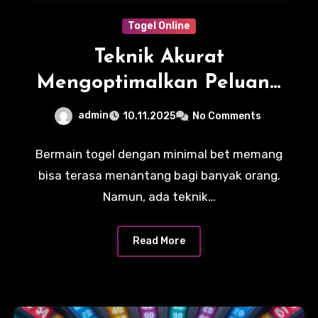
Togel Online
Teknik Akurat
Mengoptimalkan Peluang
Bermain dengan Minimal
admin
10.11.2025
No Comments
Bet di Dunia Togel untuk
Bermain togel dengan minimal bet memang
Hasil Maksimal
bisa terasa menantang bagi banyak orang.
Namun, ada teknik…
Read More