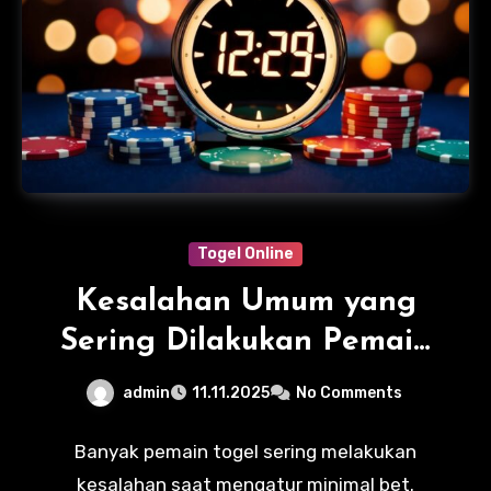
Togel Online
Kesalahan Umum yang
Sering Dilakukan Pemain
Saat Mengatur Minimal
admin
11.11.2025
No Comments
Bet Togel dan Cara
Banyak pemain togel sering melakukan
Menghindarinya dengan
kesalahan saat mengatur minimal bet.