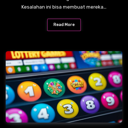
Mudah
Kesalahan ini bisa membuat mereka…
Read More