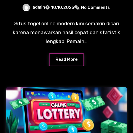
Statistik Lengkap untuk
admin
10.10.2025
No Comments
Pengalaman Bermain
Situs togel online modern kini semakin dicari
Lebih Seru
karena menawarkan hasil cepat dan statistik
lengkap. Pemain…
Read More