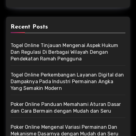
Recent Posts
Togel Online Tinjauan Mengenai Aspek Hukum
Dan Regulasi Di Berbagai Wilayah Dengan
Pendekatan Ramah Pengguna
Togel Online Perkembangan Layanan Digital dan
Dampaknya Pada Industri Permainan Angka
Yang Semakin Modern
Poker Online Panduan Memahami Aturan Dasar
dan Cara Bermain dengan Mudah dan Seru
Poker Online Mengenal Variasi Permainan Dan
Mekanisme Dasarnya dengan Mudah dan Seru