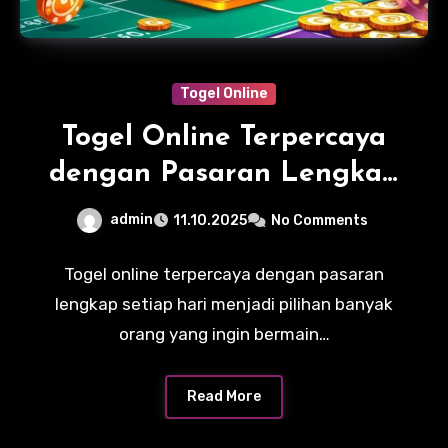
Togel Online
Togel Online Terpercaya
dengan Pasaran Lengkap
Setiap Hari untuk
admin
11.10.2025
No Comments
Pengalaman Main yang
Togel online terpercaya dengan pasaran
Seru
lengkap setiap hari menjadi pilihan banyak
orang yang ingin bermain…
Read More