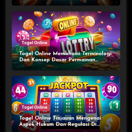
yang Mudah Digunakan
Togel Online
Togel Online Memahami Terminologi
Dan Konsep Dasar Permainan
Angka Dengan Mudah dan Seru
Togel Online
Togel Online Tinjauan Mengenai
Aspek Hukum Dan Regulasi Di
Berbagai Wilayah Dengan