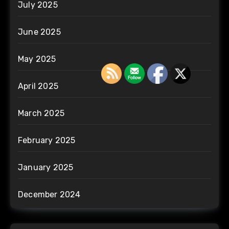
July 2025
June 2025
May 2025
April 2025
March 2025
February 2025
January 2025
December 2024