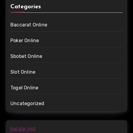
Categories
Baccarat Online
Poker Online
Sbobet Online
Slot Online
Togel Online
Uncategorized
bandar slot