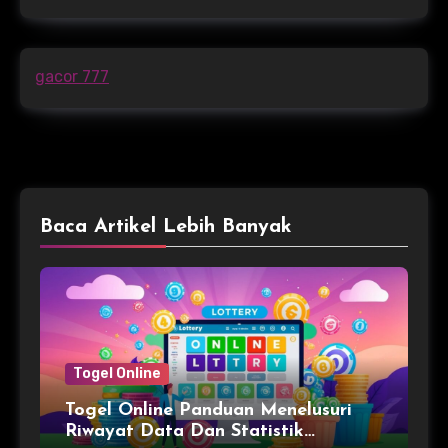
gacor 777
Baca Artikel Lebih Banyak
Togel Online
Togel Online Panduan Menelusuri
Riwayat Data Dan Statistik