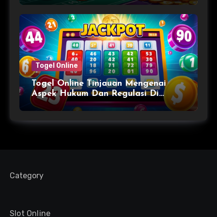
Togel Online
Togel Online Tinjauan Mengenai
Aspek Hukum Dan Regulasi Di
Berbagai Wilayah Dengan
Pendekatan Ramah Pengguna
Category
Slot Online