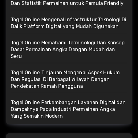
Dan Statistik Permainan untuk Pemula Friendly
Togel Online Mengenal Infrastruktur Teknologi Di
Balik Platform Digital yang Mudah Digunakan
Togel Online Memahami Terminologi Dan Konsep
Dasar Permainan Angka Dengan Mudah dan
Seru
Togel Online Tinjauan Mengenai Aspek Hukum
Dan Regulasi Di Berbagai Wilayah Dengan
Pendekatan Ramah Pengguna
Togel Online Perkembangan Layanan Digital dan
Dampaknya Pada Industri Permainan Angka
Yang Semakin Modern