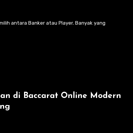
lih antara Banker atau Player. Banyak yang
an di Baccarat Online Modern
ang