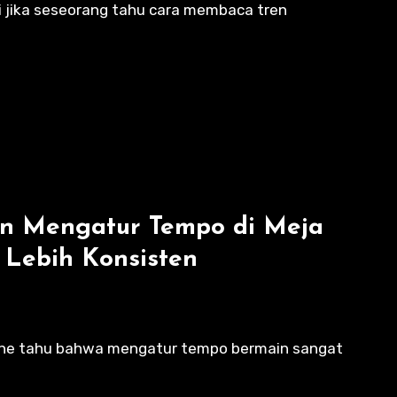
i jika seseorang tahu cara membaca tren
n Mengatur Tempo di Meja
 Lebih Konsisten
ine tahu bahwa mengatur tempo bermain sangat