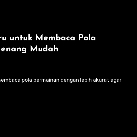
aru untuk Membaca Pola
 Menang Mudah
membaca pola permainan dengan lebih akurat agar