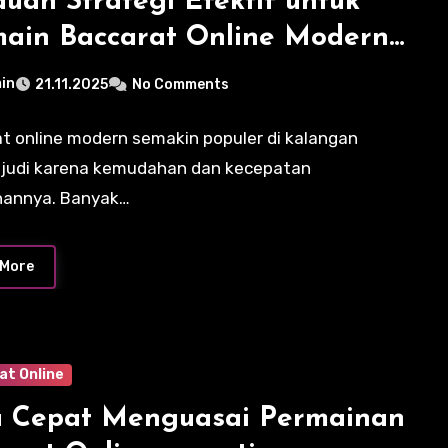
uan Strategi Efektif untuk
ain Baccarat Online Modern
an Tips Praktis dan Mudah
in
21.11.2025
No Comments
t online modern semakin populer di kalangan
 judi karena kemudahan dan kecepatan
nannya. Banyak…
 More
at Online
a Cepat Menguasai Permainan