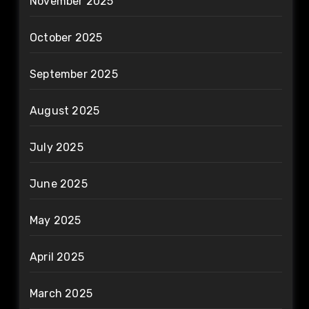
November 2025
October 2025
September 2025
August 2025
July 2025
June 2025
May 2025
April 2025
March 2025