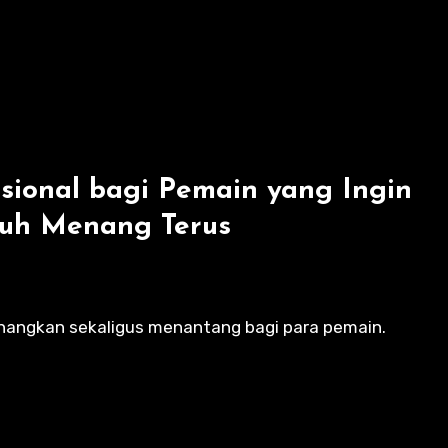
sional bagi Pemain yang Ingin
puh Menang Terus
nangkan sekaligus menantang bagi para pemain.