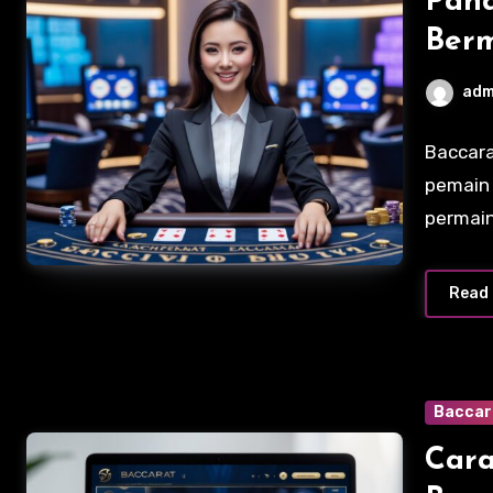
Pand
Berm
deng
adm
Baccara
pemain
permai
Read
Baccar
Car