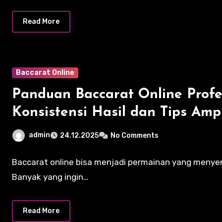
Read More
Baccarat Online
Panduan Baccarat Online Profe
Konsistensi Hasil dan Tips Am
admin
24.12.2025
No Comments
Baccarat online bisa menjadi permainan yang menye
Banyak yang ingin…
Read More