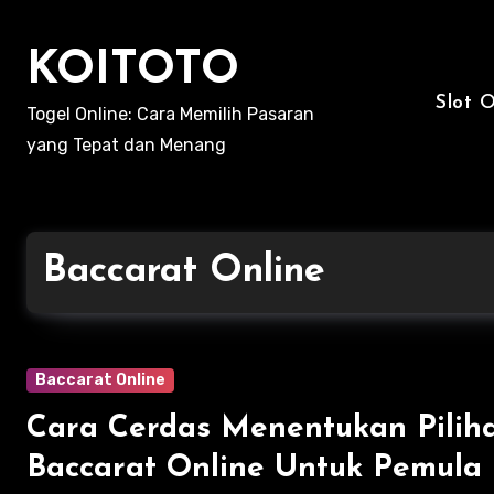
Skip
to
KOITOTO
content
Slot O
Togel Online: Cara Memilih Pasaran
yang Tepat dan Menang
Baccarat Online
Baccarat Online
Cara Cerdas Menentukan Pilih
Baccarat Online Untuk Pemula