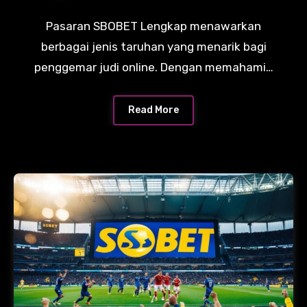
Casino Online
Pasaran SBOBET Lengkap menawarkan
berbagai jenis taruhan yang menarik bagi
penggemar judi online. Dengan memahami…
Read More