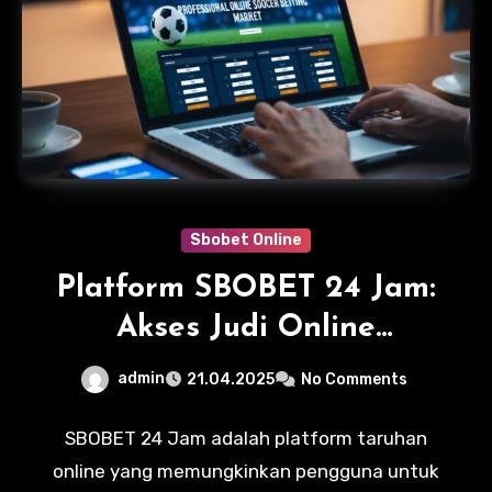
Sbobet Online
Platform SBOBET 24 Jam:
Akses Judi Online
Terpercaya Tanpa Henti
admin
21.04.2025
No Comments
SBOBET 24 Jam adalah platform taruhan
online yang memungkinkan pengguna untuk