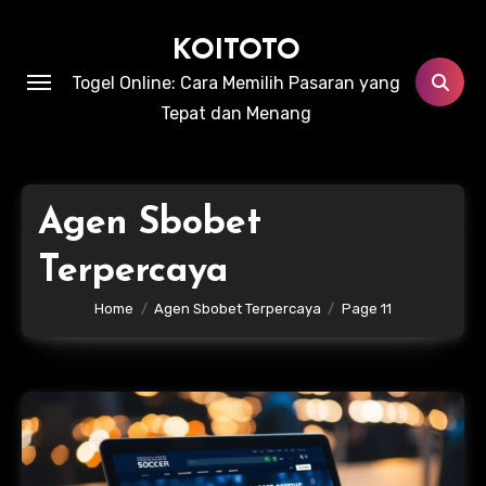
Skip
to
KOITOTO
content
Togel Online: Cara Memilih Pasaran yang
Tepat dan Menang
Agen Sbobet
Terpercaya
Home
Agen Sbobet Terpercaya
Page 11