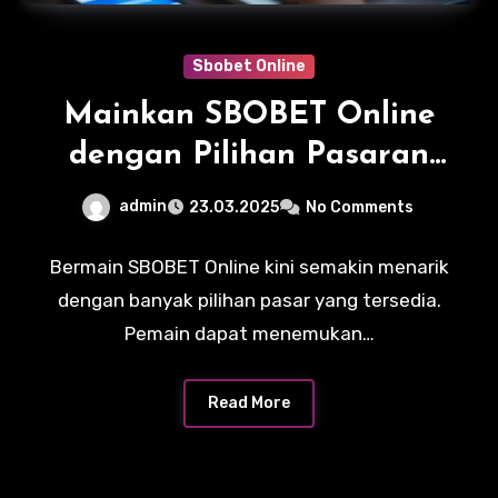
Sbobet Online
Mainkan SBOBET Online
dengan Pilihan Pasaran
Variatif untuk Pengalaman
admin
23.03.2025
No Comments
Taruhan yang
Bermain SBOBET Online kini semakin menarik
Menyenangkan
dengan banyak pilihan pasar yang tersedia.
Pemain dapat menemukan…
Read More