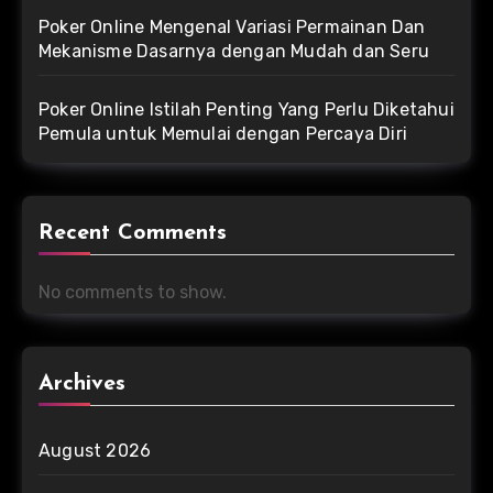
Poker Online Mengenal Variasi Permainan Dan
Mekanisme Dasarnya dengan Mudah dan Seru
Poker Online Istilah Penting Yang Perlu Diketahui
Pemula untuk Memulai dengan Percaya Diri
Recent Comments
No comments to show.
Archives
August 2026