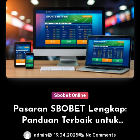
Sbobet Online
Pasaran SBOBET Lengkap:
Panduan Terbaik untuk
Taruhan Olahraga dan
admin
19.04.2025
No Comments