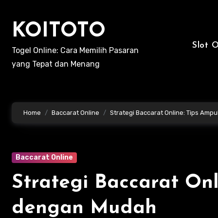
Skip
to
KOITOTO
content
Slot O
Togel Online: Cara Memilih Pasaran
yang Tepat dan Menang
Home
Baccarat Online
Strategi Baccarat Online: Tips A
Baccarat Online
Strategi Baccarat On
dengan Mudah