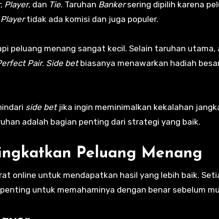
r
,
Player
, dan
Tie
. Taruhan
Banker
sering dipilih karena pe
n
Player
tidak ada komisi dan juga populer.
api peluang menang sangat kecil. Selain taruhan utama,
erfect Pair
.
Side bet
biasanya menawarkan hadiah besar,
indari
side bet
jika ingin meminimalkan kekalahan jangk
han adalah bagian penting dari strategi yang baik.
ningkatkan Peluang Menang
at online untuk mendapatkan hasil yang lebih baik. Seti
ga penting untuk memahaminya dengan benar sebelum mul