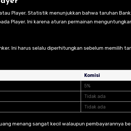
layer
tau Player. Statistik menunjukkan bahwa taruhan Bank
ripada Player. Ini karena aturan permainan menguntungka
r. Ini harus selalu diperhitungkan sebelum memilih ta
Komisi
5%
Tidak ada
Tidak ada
luang menang sangat kecil walaupun pembayarannya be