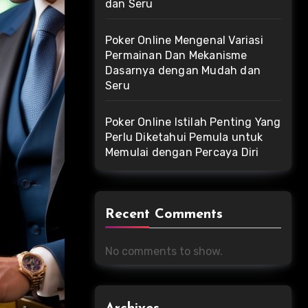
dan Seru
Poker Online Mengenal Variasi
Permainan Dan Mekanisme
Dasarnya dengan Mudah dan
Seru
Poker Online Istilah Penting Yang
Perlu Diketahui Pemula untuk
Memulai dengan Percaya Diri
Recent Comments
No comments to show.