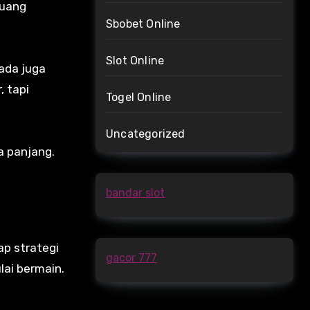
luang
Sbobet Online
Slot Online
 ada juga
 tapi
Togel Online
Uncategorized
a panjang.
bandar slot
ap strategi
gacor 777
ai bermain.