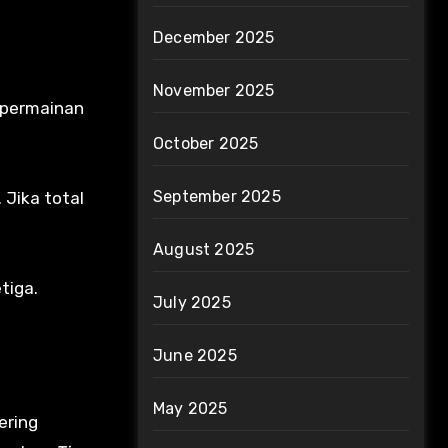
December 2025
November 2025
 permainan
October 2025
September 2025
. Jika total
August 2025
tiga.
July 2025
June 2025
May 2025
ering