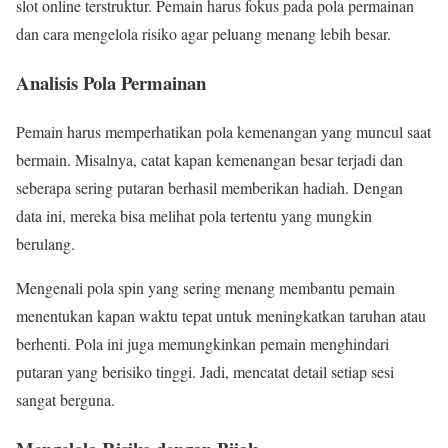
slot online terstruktur. Pemain harus fokus pada pola permainan
dan cara mengelola risiko agar peluang menang lebih besar.
Analisis Pola Permainan
Pemain harus memperhatikan pola kemenangan yang muncul saat
bermain. Misalnya, catat kapan kemenangan besar terjadi dan
seberapa sering putaran berhasil memberikan hadiah. Dengan
data ini, mereka bisa melihat pola tertentu yang mungkin
berulang.
Mengenali pola spin yang sering menang membantu pemain
menentukan kapan waktu tepat untuk meningkatkan taruhan atau
berhenti. Pola ini juga memungkinkan pemain menghindari
putaran yang berisiko tinggi. Jadi, mencatat detail setiap sesi
sangat berguna.