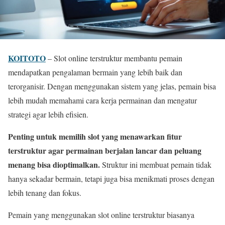
KOITOTO
– Slot online terstruktur membantu pemain
mendapatkan pengalaman bermain yang lebih baik dan
terorganisir. Dengan menggunakan sistem yang jelas, pemain bisa
lebih mudah memahami cara kerja permainan dan mengatur
strategi agar lebih efisien.
Penting untuk memilih slot yang menawarkan fitur
terstruktur agar permainan berjalan lancar dan peluang
menang bisa dioptimalkan.
Struktur ini membuat pemain tidak
hanya sekadar bermain, tetapi juga bisa menikmati proses dengan
lebih tenang dan fokus.
Pemain yang menggunakan slot online terstruktur biasanya