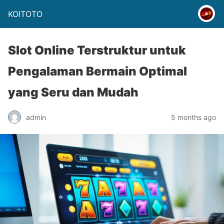
KOITOTO
Slot Online Terstruktur untuk
Pengalaman Bermain Optimal
yang Seru dan Mudah
admin
5 months ago