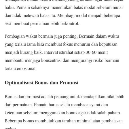
habis. Pemain sebaiknya menentukan batas modal sebelum mulai
dan tidak melewati batas itu. Membagi modal menjadi beberapa
sesi membuat permainan lebih terkontrol.
Pembagian waktu bermain juga penting. Bermain dalam waktu
yang terlalu lama bisa membuat fokus menurun dan keputusan
menjadi kurang baik. Interval istirahat setiap 30-60 menit
membantu menjaga konsentrasi dan mengurangi risiko bermain
terlalu emosional.
Optimalisasi Bonus dan Promosi
Bonus dan promosi adalah peluang untuk mendapatkan nilai lebih
dari permainan. Pemain harus selalu membaca syarat dan
ketentuan sebelum menggunakan bonus agar tidak salah paham.
Beberapa bonus membutuhkan taruhan minimal atau pembatasan
waktu.