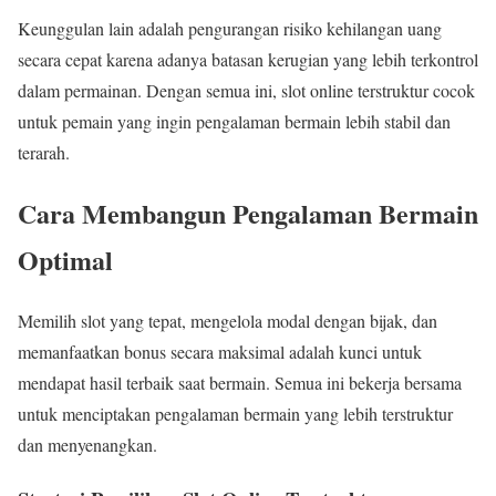
Keunggulan lain adalah pengurangan risiko kehilangan uang
secara cepat karena adanya batasan kerugian yang lebih terkontrol
dalam permainan. Dengan semua ini, slot online terstruktur cocok
untuk pemain yang ingin pengalaman bermain lebih stabil dan
terarah.
Cara Membangun Pengalaman Bermain
Optimal
Memilih slot yang tepat, mengelola modal dengan bijak, dan
memanfaatkan bonus secara maksimal adalah kunci untuk
mendapat hasil terbaik saat bermain. Semua ini bekerja bersama
untuk menciptakan pengalaman bermain yang lebih terstruktur
dan menyenangkan.