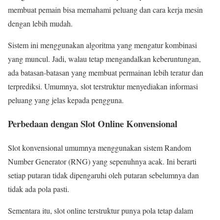
membuat pemain bisa memahami peluang dan cara kerja mesin
dengan lebih mudah.
Sistem ini menggunakan algoritma yang mengatur kombinasi
yang muncul. Jadi, walau tetap mengandalkan keberuntungan,
ada batasan-batasan yang membuat permainan lebih teratur dan
terprediksi. Umumnya, slot terstruktur menyediakan informasi
peluang yang jelas kepada pengguna.
Perbedaan dengan Slot Online Konvensional
Slot konvensional umumnya menggunakan sistem Random
Number Generator (RNG) yang sepenuhnya acak. Ini berarti
setiap putaran tidak dipengaruhi oleh putaran sebelumnya dan
tidak ada pola pasti.
Sementara itu, slot online terstruktur punya pola tetap dalam