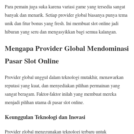
Para pemain juga suka karena variasi game yang tersedia sangat
banyak dan menarik. Setiap provider global biasanya punya tema
unik dan fitur bonus yang fresh. Ini membuat slot online jadi
hiburan yang seru dan mengasyikkan bagi semua kalangan.
Mengapa Provider Global Mendominasi
Pasar Slot Online
Provider global unggul dalam teknologi mutakhir, menawarkan
reputasi yang kuat, dan menyediakan pilihan permainan yang
sangat beragam. Faktor-faktor inilah yang membuat mereka
menjadi pilihan utama di pasar slot online.
Keunggulan Teknologi dan Inovasi
Provider global menggunakan teknologi terbaru untuk