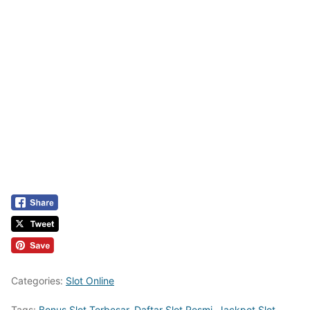
Categories:
Slot Online
Tags:
Bonus Slot Terbesar
,
Daftar Slot Resmi
,
Jackpot Slot