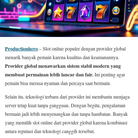
Productionhero
– Slot online populer dengan provider global
menarik banyak pemain karena kualitas dan keamanannya.
Provider global menawarkan sistem stabil modern yang
membuat permainan lebih lancar dan fair.
Ini penting agar
pemain bisa merasa nyaman dan percaya saat bermain.
Selain itu, teknologi terbaru dari provider ini membantu menjaga
server tetap kuat tanpa gangguan. Dengan begitu, pengalaman
bermain jadi lebih menyenangkan dan tanpa hambatan. Banyak
yang memilih slot online dari provider global karena kombinasi
antara reputasi dan teknologi canggih tersebut.