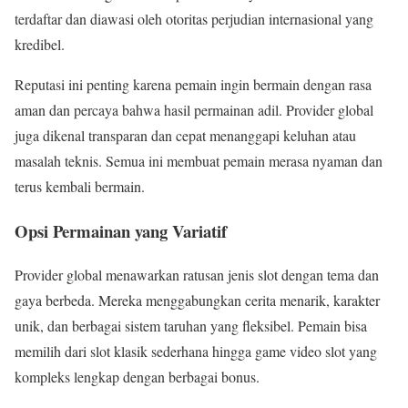
terdaftar dan diawasi oleh otoritas perjudian internasional yang
kredibel.
Reputasi ini penting karena pemain ingin bermain dengan rasa
aman dan percaya bahwa hasil permainan adil. Provider global
juga dikenal transparan dan cepat menanggapi keluhan atau
masalah teknis. Semua ini membuat pemain merasa nyaman dan
terus kembali bermain.
Opsi Permainan yang Variatif
Provider global menawarkan ratusan jenis slot dengan tema dan
gaya berbeda. Mereka menggabungkan cerita menarik, karakter
unik, dan berbagai sistem taruhan yang fleksibel. Pemain bisa
memilih dari slot klasik sederhana hingga game video slot yang
kompleks lengkap dengan berbagai bonus.