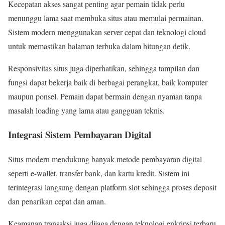
Kecepatan akses sangat penting agar pemain tidak perlu
menunggu lama saat membuka situs atau memulai permainan.
Sistem modern menggunakan server cepat dan teknologi cloud
untuk memastikan halaman terbuka dalam hitungan detik.
Responsivitas situs juga diperhatikan, sehingga tampilan dan
fungsi dapat bekerja baik di berbagai perangkat, baik komputer
maupun ponsel. Pemain dapat bermain dengan nyaman tanpa
masalah loading yang lama atau gangguan teknis.
Integrasi Sistem Pembayaran Digital
Situs modern mendukung banyak metode pembayaran digital
seperti e-wallet, transfer bank, dan kartu kredit. Sistem ini
terintegrasi langsung dengan platform slot sehingga proses deposit
dan penarikan cepat dan aman.
Keamanan transaksi juga dijaga dengan teknologi enkripsi terbaru