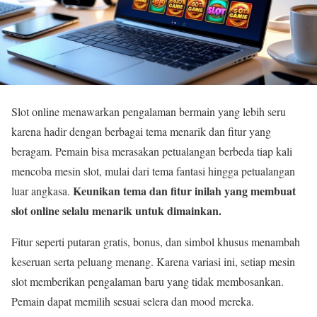
Slot online menawarkan pengalaman bermain yang lebih seru
karena hadir dengan berbagai tema menarik dan fitur yang
beragam. Pemain bisa merasakan petualangan berbeda tiap kali
mencoba mesin slot, mulai dari tema fantasi hingga petualangan
Keunikan tema dan fitur inilah yang membuat
luar angkasa.
slot online selalu menarik untuk dimainkan.
Fitur seperti putaran gratis, bonus, dan simbol khusus menambah
keseruan serta peluang menang. Karena variasi ini, setiap mesin
slot memberikan pengalaman baru yang tidak membosankan.
Pemain dapat memilih sesuai selera dan mood mereka.