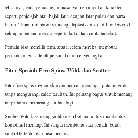
Misalnya, tema petualangan biasanya menampilkan karakter
seperti penjelajah atau bajak laut, dengan latar pulau dan harta
karun. Tema film biasanya mengadaptasi cerita dari film terkenal
sehingga pemain merasa seperti ikut dalam cerita tersebut.
Pemain bisa memilih tema sesuai selera mereka, membuat
permainan terasa lebih personal dan menyenangkan.
Fitur Spesial: Free Spins, Wild, dan Scatter
Fitur free spins memungkinkan pemain mendapat putaran gratis
tanpa mengurangi saldo taruhan. Ini peluang bagus untuk menang
tanpa harus memasang taruhan lagi.
Simbol Wild bisa menggantikan simbol lain untuk membentuk
kombinasi menang. Ini sangat membantu saat pemain butuh
simbol tertentu agar bisa menang.