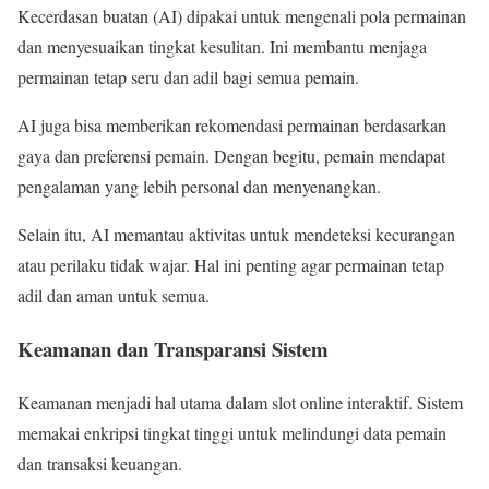
Kecerdasan buatan (AI) dipakai untuk mengenali pola permainan
dan menyesuaikan tingkat kesulitan. Ini membantu menjaga
permainan tetap seru dan adil bagi semua pemain.
AI juga bisa memberikan rekomendasi permainan berdasarkan
gaya dan preferensi pemain. Dengan begitu, pemain mendapat
pengalaman yang lebih personal dan menyenangkan.
Selain itu, AI memantau aktivitas untuk mendeteksi kecurangan
atau perilaku tidak wajar. Hal ini penting agar permainan tetap
adil dan aman untuk semua.
Keamanan dan Transparansi Sistem
Keamanan menjadi hal utama dalam slot online interaktif. Sistem
memakai enkripsi tingkat tinggi untuk melindungi data pemain
dan transaksi keuangan.