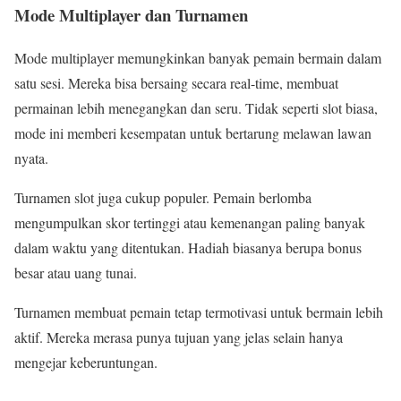
Mode Multiplayer dan Turnamen
Mode multiplayer memungkinkan banyak pemain bermain dalam
satu sesi. Mereka bisa bersaing secara real-time, membuat
permainan lebih menegangkan dan seru. Tidak seperti slot biasa,
mode ini memberi kesempatan untuk bertarung melawan lawan
nyata.
Turnamen slot juga cukup populer. Pemain berlomba
mengumpulkan skor tertinggi atau kemenangan paling banyak
dalam waktu yang ditentukan. Hadiah biasanya berupa bonus
besar atau uang tunai.
Turnamen membuat pemain tetap termotivasi untuk bermain lebih
aktif. Mereka merasa punya tujuan yang jelas selain hanya
mengejar keberuntungan.