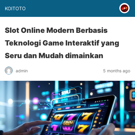
KOITOTO
Slot Online Modern Berbasis
Teknologi Game Interaktif yang
Seru dan Mudah dimainkan
admin
5 months ago