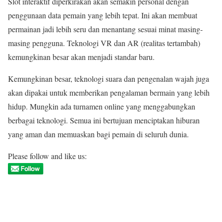
Slot interaktif diperkirakan akan semakin personal dengan
penggunaan data pemain yang lebih tepat. Ini akan membuat
permainan jadi lebih seru dan menantang sesuai minat masing-
masing pengguna. Teknologi VR dan AR (realitas tertambah)
kemungkinan besar akan menjadi standar baru.
Kemungkinan besar, teknologi suara dan pengenalan wajah juga
akan dipakai untuk memberikan pengalaman bermain yang lebih
hidup. Mungkin ada turnamen online yang menggabungkan
berbagai teknologi. Semua ini bertujuan menciptakan hiburan
yang aman dan memuaskan bagi pemain di seluruh dunia.
Please follow and like us: