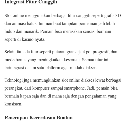
Integrasi Fitur Canggih
Slot online menggunakan berbagai fitur canggih seperti grafis 3D
dan animasi halus. Ini membuat tampilan permainan jadi lebih
hidup dan menarik. Pemain bisa merasakan sensasi bermain
seperti di kasino nyata.
Selain itu, ada fitur seperti putaran gratis, jackpot progresif, dan
mode bonus yang meningkatkan keseruan. Semua fitur ini
terintegrasi dalam satu platform agar mudah diakses.
Teknologi juga memungkinkan slot online diakses lewat berbagai
perangkat, dari komputer sampai smartphone. Jadi, pemain bisa
bermain kapan saja dan di mana saja dengan pengalaman yang
konsisten.
Penerapan Kecerdasan Buatan