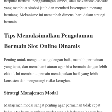
berputar berbeda, penggabungan simbol, atau mekanisme cascade
yang membuat simbol jatuh dan memberi kesempatan menang
berulang. Mekanisme ini menambah dimensi baru dalam strategi
bermain.
Tips Memaksimalkan Pengalaman
Bermain Slot Online Dinamis
Penting untuk mengatur uang dengan baik, memilih permainan
yang tepat, dan memahami aturan agar bisa bermain dengan lebih
efektif. Ini membantu pemain mendapatkan hasil yang lebih
konsisten dan mengurangi risiko kerugian.
Strategi Manajemen Modal
Manajemen modal sangat penting agar permainan tidak cepat
habis. Dia harus membagi modal menjadi beberapa bagian kecil