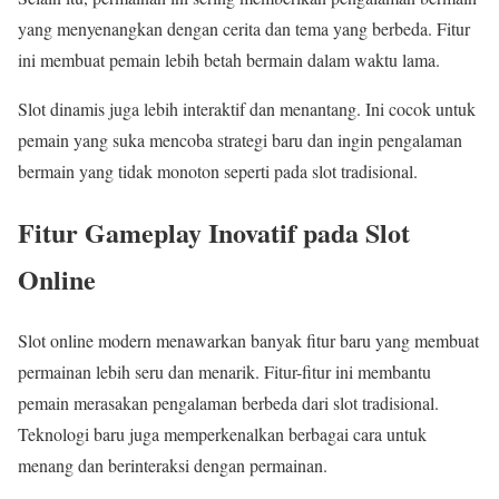
yang menyenangkan dengan cerita dan tema yang berbeda. Fitur
ini membuat pemain lebih betah bermain dalam waktu lama.
Slot dinamis juga lebih interaktif dan menantang. Ini cocok untuk
pemain yang suka mencoba strategi baru dan ingin pengalaman
bermain yang tidak monoton seperti pada slot tradisional.
Fitur Gameplay Inovatif pada Slot
Online
Slot online modern menawarkan banyak fitur baru yang membuat
permainan lebih seru dan menarik. Fitur-fitur ini membantu
pemain merasakan pengalaman berbeda dari slot tradisional.
Teknologi baru juga memperkenalkan berbagai cara untuk
menang dan berinteraksi dengan permainan.