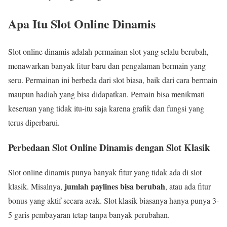
Apa Itu Slot Online Dinamis
Slot online dinamis adalah permainan slot yang selalu berubah,
menawarkan banyak fitur baru dan pengalaman bermain yang
seru. Permainan ini berbeda dari slot biasa, baik dari cara bermain
maupun hadiah yang bisa didapatkan. Pemain bisa menikmati
keseruan yang tidak itu-itu saja karena grafik dan fungsi yang
terus diperbarui.
Perbedaan Slot Online Dinamis dengan Slot Klasik
Slot online dinamis punya banyak fitur yang tidak ada di slot
jumlah paylines bisa berubah
klasik. Misalnya,
, atau ada fitur
bonus yang aktif secara acak. Slot klasik biasanya hanya punya 3-
5 garis pembayaran tetap tanpa banyak perubahan.