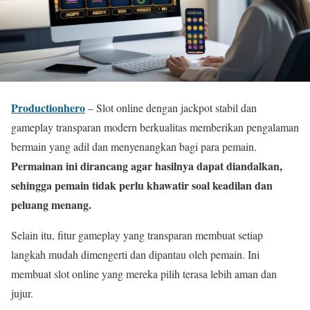
Productionhero
– Slot online dengan jackpot stabil dan
gameplay transparan modern berkualitas memberikan pengalaman
bermain yang adil dan menyenangkan bagi para pemain.
Permainan ini dirancang agar hasilnya dapat diandalkan,
sehingga pemain tidak perlu khawatir soal keadilan dan
peluang menang.
Selain itu, fitur gameplay yang transparan membuat setiap
langkah mudah dimengerti dan dipantau oleh pemain. Ini
membuat slot online yang mereka pilih terasa lebih aman dan
jujur.