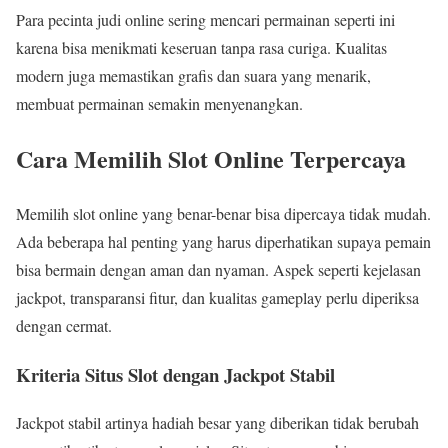
Para pecinta judi online sering mencari permainan seperti ini
karena bisa menikmati keseruan tanpa rasa curiga. Kualitas
modern juga memastikan grafis dan suara yang menarik,
membuat permainan semakin menyenangkan.
Cara Memilih Slot Online Terpercaya
Memilih slot online yang benar-benar bisa dipercaya tidak mudah.
Ada beberapa hal penting yang harus diperhatikan supaya pemain
bisa bermain dengan aman dan nyaman. Aspek seperti kejelasan
jackpot, transparansi fitur, dan kualitas gameplay perlu diperiksa
dengan cermat.
Kriteria Situs Slot dengan Jackpot Stabil
Jackpot stabil artinya hadiah besar yang diberikan tidak berubah