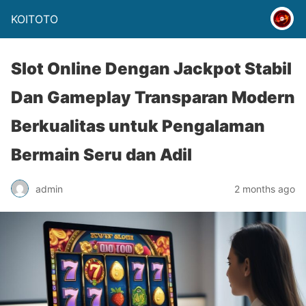
KOITOTO
Slot Online Dengan Jackpot Stabil
Dan Gameplay Transparan Modern
Berkualitas untuk Pengalaman
Bermain Seru dan Adil
admin
2 months ago