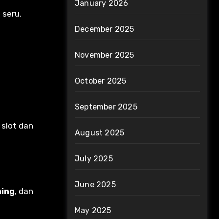
January 2026
 seru.
December 2025
November 2025
October 2025
September 2025
 slot dan
August 2025
July 2025
June 2025
ing
, dan
May 2025