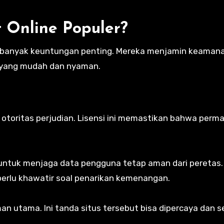
 Online Populer?
n banyak keuntungan penting. Mereka menjamin keaman
 yang mudah dan nyaman.
ri otoritas perjudian. Lisensi ini memastikan bahwa perma
 untuk menjaga data pengguna tetap aman dari peretas.
perlu khawatir soal penarikan kemenangan.
man utama. Ini tanda situs tersebut bisa dipercaya dan s