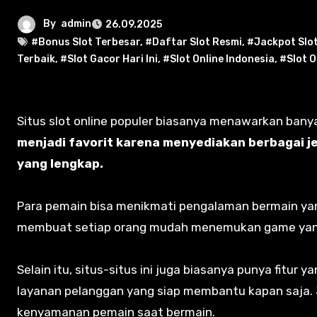
By
admin
26.09.2025
#Bonus Slot Terbesar
,
#Daftar Slot Resmi
,
#Jackpot Slot
Terbaik
,
#Slot Gacor Hari Ini
,
#Slot Online Indonesia
,
#Slot O
Situs slot online populer biasanya menawarkan ban
menjadi favorit karena menyediakan berbagai j
yang lengkap.
Para pemain bisa menikmati pengalaman bermain yang
membuat setiap orang mudah menemukan game yang
Selain itu, situs-situs ini juga biasanya punya fit
layanan pelanggan yang siap membantu kapan saja. J
kenyamanan pemain saat bermain.