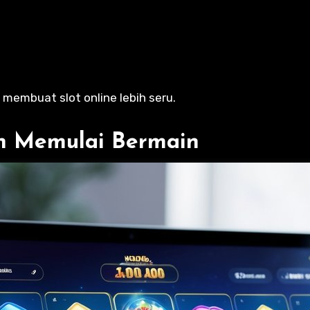
 membuat slot online lebih seru.
n Memulai Bermain