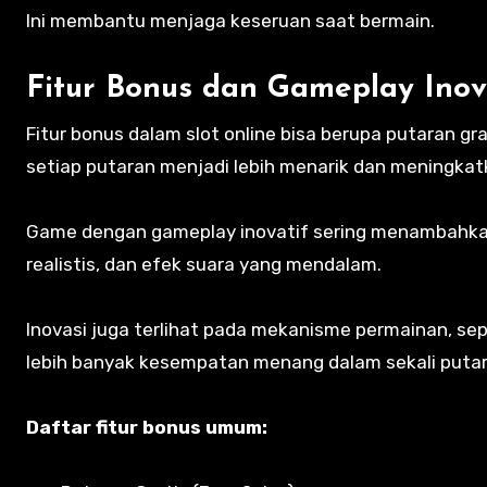
Ini membantu menjaga keseruan saat bermain.
Fitur Bonus dan Gameplay Inov
Fitur bonus dalam slot online bisa berupa putaran gr
setiap putaran menjadi lebih menarik dan meningka
Game dengan gameplay inovatif sering menambahkan 
realistis, dan efek suara yang mendalam.
Inovasi juga terlihat pada mekanisme permainan, se
lebih banyak kesempatan menang dalam sekali putar
Daftar fitur bonus umum: