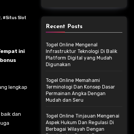
r
,
#Situs Slot
Recent Posts
Togel Online Mengenal
Tempat ini
Infrastruktur Teknologi Di Balik
Platform Digital yang Mudah
 bonus
Digunakan
Togel Online Memahami
ang lengkap
Terminologi Dan Konsep Dasar
Permainan Angka Dengan
Mudah dan Seru
 baik dan
Togel Online Tinjauan Mengenai
Aspek Hukum Dan Regulasi Di
juga
Berbagai Wilayah Dengan