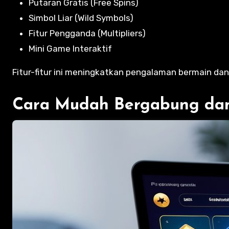
Putaran Gratis (Free Spins)
Simbol Liar (Wild Symbols)
Fitur Pengganda (Multipliers)
Mini Game Interaktif
Fitur-fitur ini meningkatkan pengalaman bermain dan
Cara Mudah Bergabung da