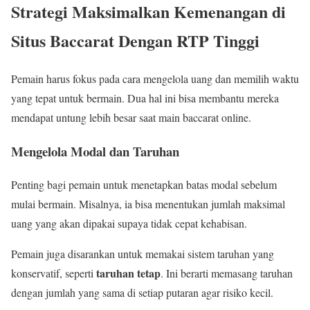
Strategi Maksimalkan Kemenangan di
Situs Baccarat Dengan RTP Tinggi
Pemain harus fokus pada cara mengelola uang dan memilih waktu
yang tepat untuk bermain. Dua hal ini bisa membantu mereka
mendapat untung lebih besar saat main baccarat online.
Mengelola Modal dan Taruhan
Penting bagi pemain untuk menetapkan batas modal sebelum
mulai bermain. Misalnya, ia bisa menentukan jumlah maksimal
uang yang akan dipakai supaya tidak cepat kehabisan.
Pemain juga disarankan untuk memakai sistem taruhan yang
taruhan tetap
konservatif, seperti
. Ini berarti memasang taruhan
dengan jumlah yang sama di setiap putaran agar risiko kecil.