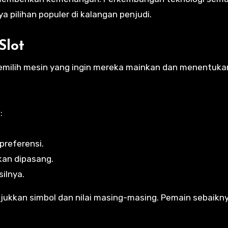
 pilihan populer di kalangan penjudi.
Slot
milih mesin yang ingin mereka mainkan dan menentukan
:
preferensi.
kan dipasang.
ilnya.
jukkan simbol dan nilai masing-masing. Pemain sebaikn