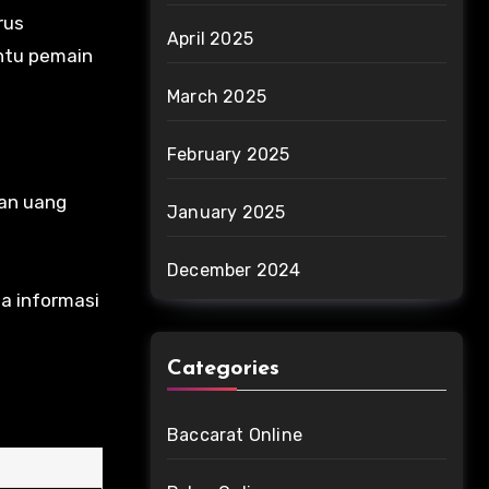
rus
April 2025
ntu pemain
March 2025
February 2025
kan uang
January 2025
December 2024
a informasi
Categories
Baccarat Online