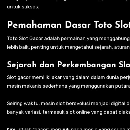
untuk sukses.
Pemahaman Dasar Toto Slo
Toto Slot Gacor adalah permainan yang menggabung
lebih baik, penting untuk mengetahui sejarah, aturan,
Sejarah dan Perkembangan Slo
Slot gacor memiliki akar yang dalam dalam dunia perj
mesin mekanis sederhana yang menggunakan putara
Seiring waktu, mesin slot berevolusi menjadi digital d
banyak variasi, termasuk slot online yang dapat diak
Kini, istilah “gacor” merujuk pada mesin yang seri