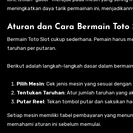
meningkatkan daya tarik permainan ini, menjadikannya
Aturan dan Cara Bermain Toto 
Bermain Toto Slot cukup sederhana. Pemain harus me
taruhan per putaran.
Berikut adalah langkah-langkah dasar dalam bermain
Pilih Mesin
: Cek jenis mesin yang sesuai dengan 
Tentukan Taruhan
: Atur jumlah taruhan yang a
Putar Reel
: Tekan tombol putar dan saksikan has
Setiap mesin memiliki tabel pembayaran yang menun
memahami aturan ini sebelum memulai.