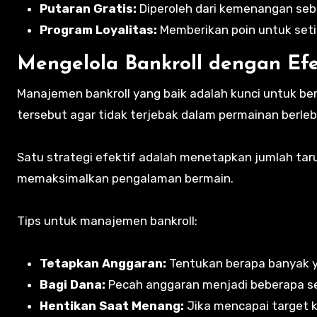
Putaran Gratis:
Diperoleh dari kemenangan seb
Program Loyalitas:
Memberikan poin untuk seti
Mengelola Bankroll dengan Efe
Manajemen bankroll yang baik adalah kunci untuk be
tersebut agar tidak terjebak dalam permainan berleb
Satu strategi efektif adalah menetapkan jumlah tar
memaksimalkan pengalaman bermain.
Tips untuk manajemen bankroll:
Tetapkan Anggaran:
Tentukan berapa banyak y
Bagi Dana:
Pecah anggaran menjadi beberapa s
Hentikan Saat Menang:
Jika mencapai target 