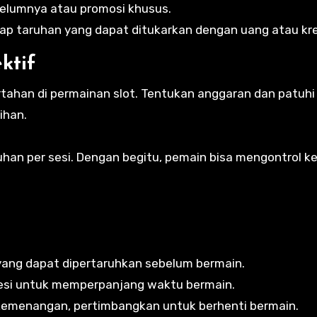
elumnya atau promosi khusus.
ap taruhan yang dapat ditukarkan dengan uang atau kre
ktif
rtahan di permainan slot. Tentukan anggaran dan patuhi
ihan.
uhan per sesi. Dengan begitu, pemain bisa mengontrol k
ang dapat dipertaruhkan sebelum bermain.
esi untuk memperpanjang waktu bermain.
kemenangan, pertimbangkan untuk berhenti bermain.