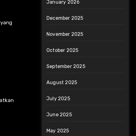
January 2026
December 2025
 yang
November 2025
October 2025
September 2025
August 2025
July 2025
katkan
June 2025
May 2025