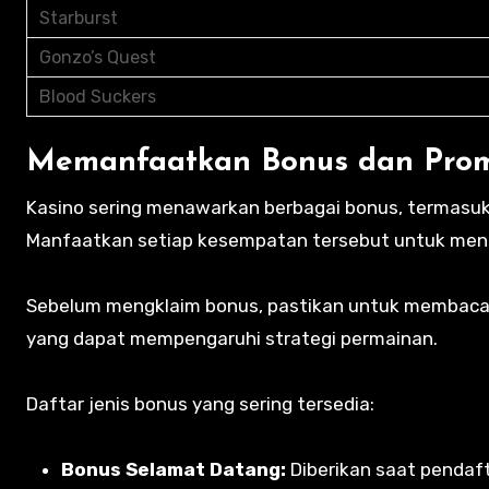
Starburst
Gonzo’s Quest
Blood Suckers
Memanfaatkan Bonus dan Prom
Kasino sering menawarkan berbagai bonus, termasuk
Manfaatkan setiap kesempatan tersebut untuk meni
Sebelum mengklaim bonus, pastikan untuk membaca 
yang dapat mempengaruhi strategi permainan.
Daftar jenis bonus yang sering tersedia:
Bonus Selamat Datang:
Diberikan saat pendaf