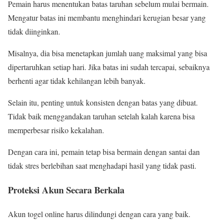
Pemain harus menentukan batas taruhan sebelum mulai bermain.
Mengatur batas ini membantu menghindari kerugian besar yang
tidak diinginkan.
Misalnya, dia bisa menetapkan jumlah uang maksimal yang bisa
dipertaruhkan setiap hari. Jika batas ini sudah tercapai, sebaiknya
berhenti agar tidak kehilangan lebih banyak.
Selain itu, penting untuk konsisten dengan batas yang dibuat.
Tidak baik menggandakan taruhan setelah kalah karena bisa
memperbesar risiko kekalahan.
Dengan cara ini, pemain tetap bisa bermain dengan santai dan
tidak stres berlebihan saat menghadapi hasil yang tidak pasti.
Proteksi Akun Secara Berkala
Akun togel online harus dilindungi dengan cara yang baik.