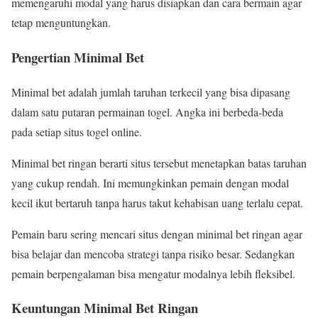
memengaruhi modal yang harus disiapkan dan cara bermain agar
tetap menguntungkan.
Pengertian Minimal Bet
Minimal bet adalah jumlah taruhan terkecil yang bisa dipasang
dalam satu putaran permainan togel. Angka ini berbeda-beda
pada setiap situs togel online.
Minimal bet ringan berarti situs tersebut menetapkan batas taruhan
yang cukup rendah. Ini memungkinkan pemain dengan modal
kecil ikut bertaruh tanpa harus takut kehabisan uang terlalu cepat.
Pemain baru sering mencari situs dengan minimal bet ringan agar
bisa belajar dan mencoba strategi tanpa risiko besar. Sedangkan
pemain berpengalaman bisa mengatur modalnya lebih fleksibel.
Keuntungan Minimal Bet Ringan