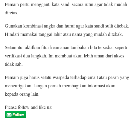
Pemain perlu mengganti kata sandi secara rutin agar tidak mudah
diretas.
Gunakan kombinasi angka dan huruf agar kata sandi sulit ditebak.
Hindari memakai tanggal lahir atau nama yang mudah ditebak.
Selain itu, aktifkan fitur keamanan tambahan bila tersedia, seperti
verifikasi dua langkah. Ini membuat akun lebih aman dari akses
tidak sah.
Pemain juga harus selalu waspada terhadap email atau pesan yang
mencurigakan. Jangan pernah membagikan informasi akun
kepada orang lain.
Please follow and like us: