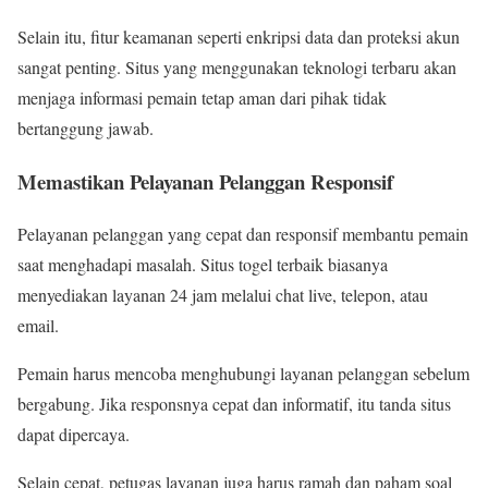
Selain itu, fitur keamanan seperti enkripsi data dan proteksi akun
sangat penting. Situs yang menggunakan teknologi terbaru akan
menjaga informasi pemain tetap aman dari pihak tidak
bertanggung jawab.
Memastikan Pelayanan Pelanggan Responsif
Pelayanan pelanggan yang cepat dan responsif membantu pemain
saat menghadapi masalah. Situs togel terbaik biasanya
menyediakan layanan 24 jam melalui chat live, telepon, atau
email.
Pemain harus mencoba menghubungi layanan pelanggan sebelum
bergabung. Jika responsnya cepat dan informatif, itu tanda situs
dapat dipercaya.
Selain cepat, petugas layanan juga harus ramah dan paham soal