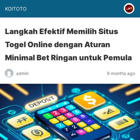
KOITOTO
Langkah Efektif Memilih Situs
Togel Online dengan Aturan
Minimal Bet Ringan untuk Pemula
admin
9 months ago