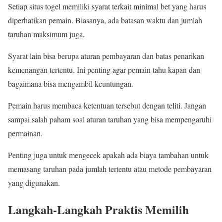
Setiap situs togel memiliki syarat terkait minimal bet yang harus
diperhatikan pemain. Biasanya, ada batasan waktu dan jumlah
taruhan maksimum juga.
Syarat lain bisa berupa aturan pembayaran dan batas penarikan
kemenangan tertentu. Ini penting agar pemain tahu kapan dan
bagaimana bisa mengambil keuntungan.
Pemain harus membaca ketentuan tersebut dengan teliti. Jangan
sampai salah paham soal aturan taruhan yang bisa mempengaruhi
permainan.
Penting juga untuk mengecek apakah ada biaya tambahan untuk
memasang taruhan pada jumlah tertentu atau metode pembayaran
yang digunakan.
Langkah-Langkah Praktis Memilih