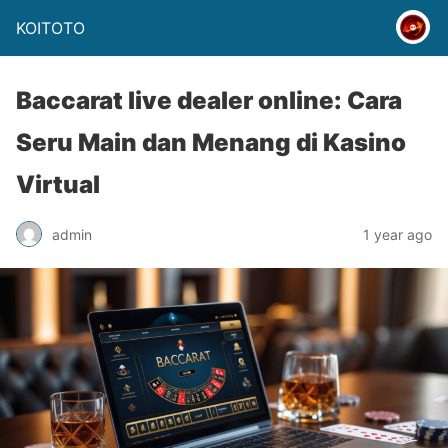
KOITOTO
Baccarat live dealer online: Cara
Seru Main dan Menang di Kasino
Virtual
admin
1 year ago