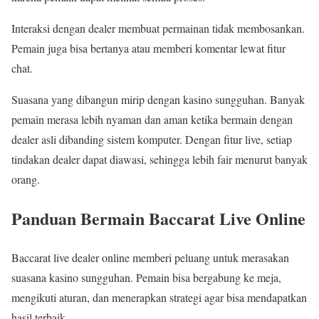
Interaksi dengan dealer membuat permainan tidak membosankan.
Pemain juga bisa bertanya atau memberi komentar lewat fitur
chat.
Suasana yang dibangun mirip dengan kasino sungguhan. Banyak
pemain merasa lebih nyaman dan aman ketika bermain dengan
dealer asli dibanding sistem komputer. Dengan fitur live, setiap
tindakan dealer dapat diawasi, sehingga lebih fair menurut banyak
orang.
Panduan Bermain Baccarat Live Online
Baccarat live dealer online memberi peluang untuk merasakan
suasana kasino sungguhan. Pemain bisa bergabung ke meja,
mengikuti aturan, dan menerapkan strategi agar bisa mendapatkan
hasil terbaik.