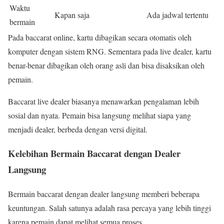
Waktu
Kapan saja
Ada jadwal tertentu
bermain
Pada baccarat online, kartu dibagikan secara otomatis oleh
komputer dengan sistem RNG. Sementara pada live dealer, kartu
benar-benar dibagikan oleh orang asli dan bisa disaksikan oleh
pemain.
Baccarat live dealer biasanya menawarkan pengalaman lebih
sosial dan nyata. Pemain bisa langsung melihat siapa yang
menjadi dealer, berbeda dengan versi digital.
Kelebihan Bermain Baccarat dengan Dealer
Langsung
Bermain baccarat dengan dealer langsung memberi beberapa
keuntungan. Salah satunya adalah rasa percaya yang lebih tinggi
karena pemain dapat melihat semua proses.