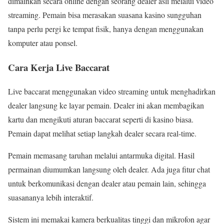
dimainkan secara online dengan seorang dealer asli melalui video
streaming. Pemain bisa merasakan suasana kasino sungguhan
tanpa perlu pergi ke tempat fisik, hanya dengan menggunakan
komputer atau ponsel.
Cara Kerja Live Baccarat
Live baccarat menggunakan video streaming untuk menghadirkan
dealer langsung ke layar pemain. Dealer ini akan membagikan
kartu dan mengikuti aturan baccarat seperti di kasino biasa.
Pemain dapat melihat setiap langkah dealer secara real-time.
Pemain memasang taruhan melalui antarmuka digital. Hasil
permainan diumumkan langsung oleh dealer. Ada juga fitur chat
untuk berkomunikasi dengan dealer atau pemain lain, sehingga
suasananya lebih interaktif.
Sistem ini memakai kamera berkualitas tinggi dan mikrofon agar