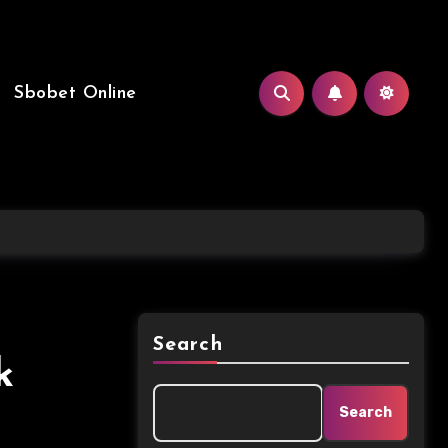
Sbobet Online
Search
k
Search