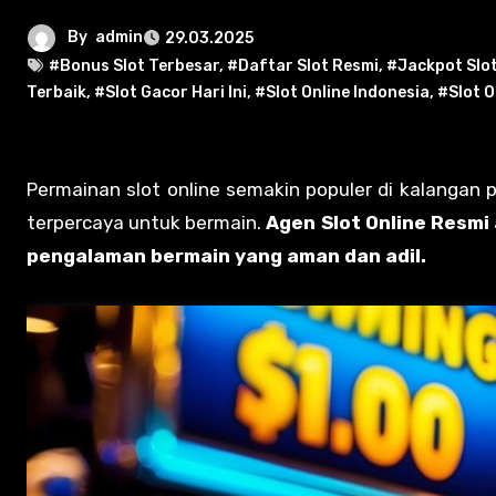
By
admin
29.03.2025
#Bonus Slot Terbesar
,
#Daftar Slot Resmi
,
#Jackpot Slot
Terbaik
,
#Slot Gacor Hari Ini
,
#Slot Online Indonesia
,
#Slot O
Permainan slot online semakin populer di kalangan pemain di seluruh dunia. Banyak orang mencari cara yang aman dan
terpercaya untuk bermain.
Agen Slot Online Resmi
pengalaman bermain yang aman dan adil.