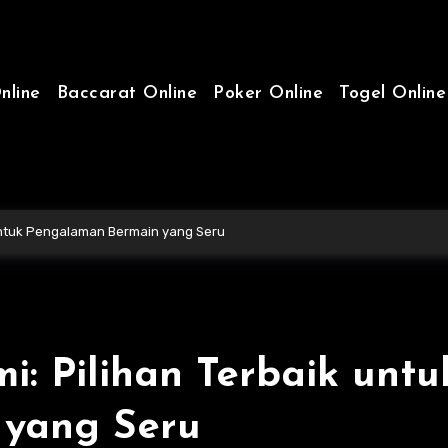
nline
Baccarat Online
Poker Online
Togel Online
 untuk Pengalaman Bermain yang Seru
i: Pilihan Terbaik untu
 yang Seru