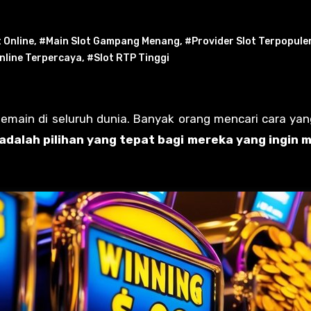
 Online
,
#Main Slot Gampang Menang
,
#Provider Slot Terpopule
nline Terpercaya
,
#Slot RTP Tinggi
 adalah pilihan yang tepat bagi mereka yang ingin