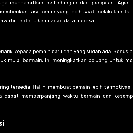
ga mendapatkan perlindungan dari penipuan. Agen 
ini memberikan rasa aman yang lebih saat melakukan ta
khawatir tentang keamanan data mereka.
narik kepada pemain baru dan yang sudah ada. Bonus p
uk mulai bermain. Ini meningkatkan peluang untuk m
ing tersedia. Hal ini membuat pemain lebih termotivasi
ka dapat memperpanjang waktu bermain dan kesemp
si