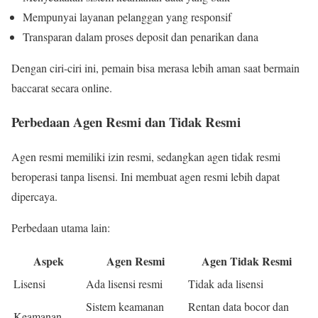
Mempunyai layanan pelanggan yang responsif
Transparan dalam proses deposit dan penarikan dana
Dengan ciri-ciri ini, pemain bisa merasa lebih aman saat bermain
baccarat secara online.
Perbedaan Agen Resmi dan Tidak Resmi
Agen resmi memiliki izin resmi, sedangkan agen tidak resmi
beroperasi tanpa lisensi. Ini membuat agen resmi lebih dapat
dipercaya.
Perbedaan utama lain:
Aspek
Agen Resmi
Agen Tidak Resmi
Lisensi
Ada lisensi resmi
Tidak ada lisensi
Sistem keamanan
Rentan data bocor dan
Keamanan