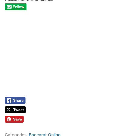
Categories:
Baccarat Online