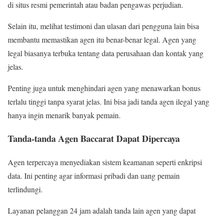
di situs resmi pemerintah atau badan pengawas perjudian.
Selain itu, melihat testimoni dan ulasan dari pengguna lain bisa
membantu memastikan agen itu benar-benar legal. Agen yang
legal biasanya terbuka tentang data perusahaan dan kontak yang
jelas.
Penting juga untuk menghindari agen yang menawarkan bonus
terlalu tinggi tanpa syarat jelas. Ini bisa jadi tanda agen ilegal yang
hanya ingin menarik banyak pemain.
Tanda-tanda Agen Baccarat Dapat Dipercaya
Agen terpercaya menyediakan sistem keamanan seperti enkripsi
data. Ini penting agar informasi pribadi dan uang pemain
terlindungi.
Layanan pelanggan 24 jam adalah tanda lain agen yang dapat