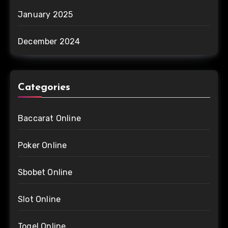
January 2025
December 2024
Categories
Baccarat Online
Poker Online
Sbobet Online
Slot Online
Togel Online