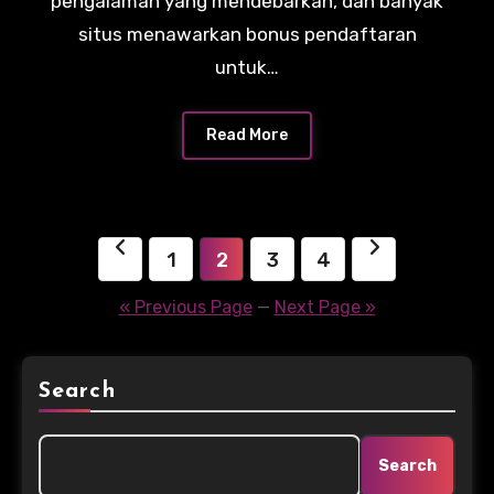
pengalaman yang mendebarkan, dan banyak
situs menawarkan bonus pendaftaran
untuk…
Read More
Posts
1
2
3
4
pagination
« Previous Page
—
Next Page »
Search
Search