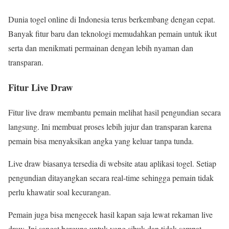
Dunia togel online di Indonesia terus berkembang dengan cepat.
Banyak fitur baru dan teknologi memudahkan pemain untuk ikut
serta dan menikmati permainan dengan lebih nyaman dan
transparan.
Fitur Live Draw
Fitur live draw membantu pemain melihat hasil pengundian secara
langsung. Ini membuat proses lebih jujur dan transparan karena
pemain bisa menyaksikan angka yang keluar tanpa tunda.
Live draw biasanya tersedia di website atau aplikasi togel. Setiap
pengundian ditayangkan secara real-time sehingga pemain tidak
perlu khawatir soal kecurangan.
Pemain juga bisa mengecek hasil kapan saja lewat rekaman live
draw. Ini sangat berguna untuk yang sibuk dan tidak sempat