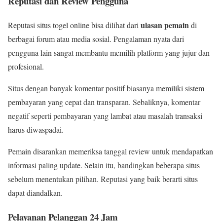
Reputasi dan Review Pengguna
ulasan pemain
Reputasi situs togel online bisa dilihat dari
di
berbagai forum atau media sosial. Pengalaman nyata dari
pengguna lain sangat membantu memilih platform yang jujur dan
profesional.
Situs dengan banyak komentar positif biasanya memiliki sistem
pembayaran yang cepat dan transparan. Sebaliknya, komentar
negatif seperti pembayaran yang lambat atau masalah transaksi
harus diwaspadai.
Pemain disarankan memeriksa tanggal review untuk mendapatkan
informasi paling update. Selain itu, bandingkan beberapa situs
sebelum menentukan pilihan. Reputasi yang baik berarti situs
dapat diandalkan.
Pelayanan Pelanggan 24 Jam