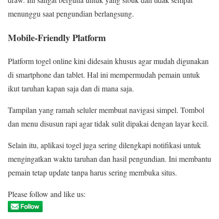
menunggu saat pengundian berlangsung.
Mobile-Friendly Platform
Platform togel online kini didesain khusus agar mudah digunakan
di smartphone dan tablet. Hal ini mempermudah pemain untuk
ikut taruhan kapan saja dan di mana saja.
Tampilan yang ramah seluler membuat navigasi simpel. Tombol
dan menu disusun rapi agar tidak sulit dipakai dengan layar kecil.
Selain itu, aplikasi togel juga sering dilengkapi notifikasi untuk
mengingatkan waktu taruhan dan hasil pengundian. Ini membantu
pemain tetap update tanpa harus sering membuka situs.
Please follow and like us: