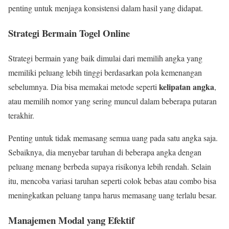
penting untuk menjaga konsistensi dalam hasil yang didapat.
Strategi Bermain Togel Online
Strategi bermain yang baik dimulai dari memilih angka yang
memiliki peluang lebih tinggi berdasarkan pola kemenangan
kelipatan angka
sebelumnya. Dia bisa memakai metode seperti
,
atau memilih nomor yang sering muncul dalam beberapa putaran
terakhir.
Penting untuk tidak memasang semua uang pada satu angka saja.
Sebaiknya, dia menyebar taruhan di beberapa angka dengan
peluang menang berbeda supaya risikonya lebih rendah. Selain
itu, mencoba variasi taruhan seperti colok bebas atau combo bisa
meningkatkan peluang tanpa harus memasang uang terlalu besar.
Manajemen Modal yang Efektif