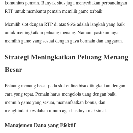
komunitas pemain. Banyak situs juga menyediakan perbandingan
RTP untuk membantu pemain memilih game terbaik.
Memilih slot dengan RTP di atas 96% adalah langkah yang baik
untuk meningkatkan peluang menang. Namun, pastikan juga
memilih game yang sesuai dengan gaya bermain dan anggaran.
Strategi Meningkatkan Peluang Menang
Besar
Peluang menang besar pada slot online bisa ditingkatkan dengan
cara yang tepat. Pemain harus mengelola uang dengan baik,
memilih game yang sesuai, memanfaatkan bonus, dan
menghindari kesalahan umum agar hasilnya maksimal.
Manajemen Dana yang Efektif