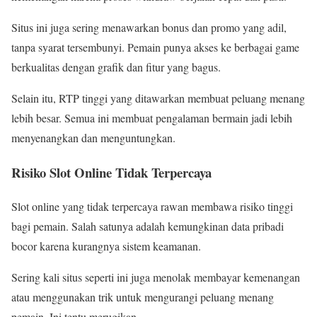
Situs ini juga sering menawarkan bonus dan promo yang adil,
tanpa syarat tersembunyi. Pemain punya akses ke berbagai game
berkualitas dengan grafik dan fitur yang bagus.
Selain itu, RTP tinggi yang ditawarkan membuat peluang menang
lebih besar. Semua ini membuat pengalaman bermain jadi lebih
menyenangkan dan menguntungkan.
Risiko Slot Online Tidak Terpercaya
Slot online yang tidak terpercaya rawan membawa risiko tinggi
bagi pemain. Salah satunya adalah kemungkinan data pribadi
bocor karena kurangnya sistem keamanan.
Sering kali situs seperti ini juga menolak membayar kemenangan
atau menggunakan trik untuk mengurangi peluang menang
pemain. Ini tentu merugikan.