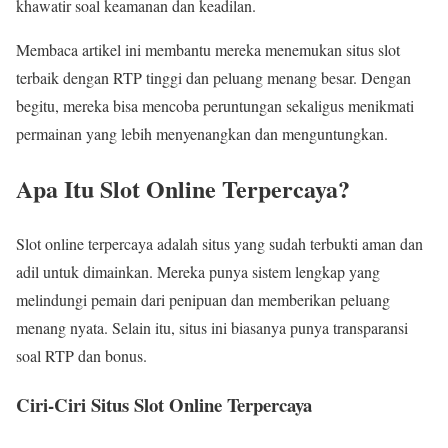
khawatir soal keamanan dan keadilan.
Membaca artikel ini membantu mereka menemukan situs slot
terbaik dengan RTP tinggi dan peluang menang besar. Dengan
begitu, mereka bisa mencoba peruntungan sekaligus menikmati
permainan yang lebih menyenangkan dan menguntungkan.
Apa Itu Slot Online Terpercaya?
Slot online terpercaya adalah situs yang sudah terbukti aman dan
adil untuk dimainkan. Mereka punya sistem lengkap yang
melindungi pemain dari penipuan dan memberikan peluang
menang nyata. Selain itu, situs ini biasanya punya transparansi
soal RTP dan bonus.
Ciri-Ciri Situs Slot Online Terpercaya