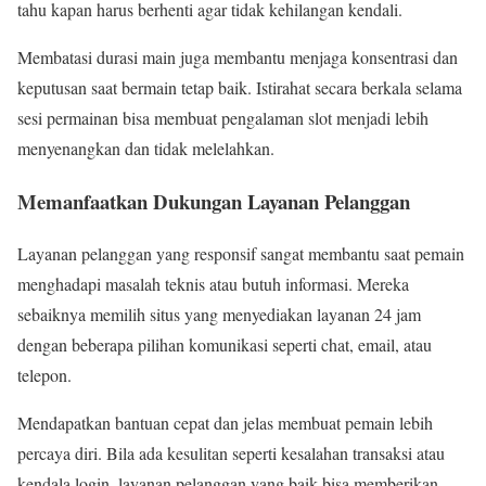
tahu kapan harus berhenti agar tidak kehilangan kendali.
Membatasi durasi main juga membantu menjaga konsentrasi dan
keputusan saat bermain tetap baik. Istirahat secara berkala selama
sesi permainan bisa membuat pengalaman slot menjadi lebih
menyenangkan dan tidak melelahkan.
Memanfaatkan Dukungan Layanan Pelanggan
Layanan pelanggan yang responsif sangat membantu saat pemain
menghadapi masalah teknis atau butuh informasi. Mereka
sebaiknya memilih situs yang menyediakan layanan 24 jam
dengan beberapa pilihan komunikasi seperti chat, email, atau
telepon.
Mendapatkan bantuan cepat dan jelas membuat pemain lebih
percaya diri. Bila ada kesulitan seperti kesalahan transaksi atau
kendala login, layanan pelanggan yang baik bisa memberikan