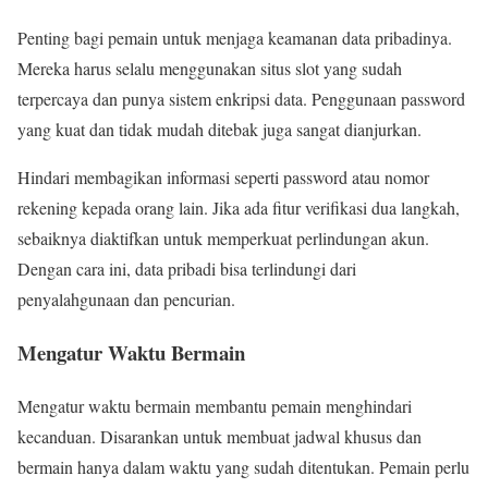
Penting bagi pemain untuk menjaga keamanan data pribadinya.
Mereka harus selalu menggunakan situs slot yang sudah
terpercaya dan punya sistem enkripsi data. Penggunaan password
yang kuat dan tidak mudah ditebak juga sangat dianjurkan.
Hindari membagikan informasi seperti password atau nomor
rekening kepada orang lain. Jika ada fitur verifikasi dua langkah,
sebaiknya diaktifkan untuk memperkuat perlindungan akun.
Dengan cara ini, data pribadi bisa terlindungi dari
penyalahgunaan dan pencurian.
Mengatur Waktu Bermain
Mengatur waktu bermain membantu pemain menghindari
kecanduan. Disarankan untuk membuat jadwal khusus dan
bermain hanya dalam waktu yang sudah ditentukan. Pemain perlu