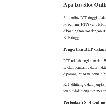
Apa Itu Slot Onl
Slot online RTP tinggi ada
ke pemain (RTP) yang lebih 
dibandingkan slot dengan RT
RTP tinggi.
Pengertian RTP dalam 
RTP adalah singkatan dari
R
setelah bermain dalam waktu 
dipasang, rata-rata pemain 
RTP dihitung dalam jangka 
tetapi tidak menjamin menang
Perbedaan Slot Onlin