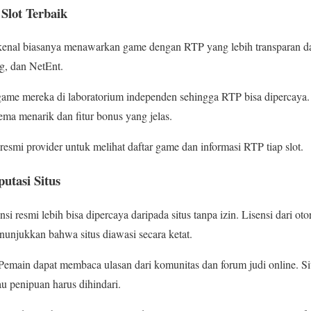
Slot Terbaik
erkenal biasanya menawarkan game dengan RTP yang lebih transparan d
g, dan NetEnt.
i game mereka di laboratorium independen sehingga RTP bisa dipercay
ema menarik dan fitur bonus yang jelas.
esmi provider untuk melihat daftar game dan informasi RTP tiap slot.
putasi Situs
ensi resmi lebih bisa dipercaya daripada situs tanpa izin. Lisensi dari 
unjukkan bahwa situs diawasi secara ketat.
. Pemain dapat membaca ulasan dari komunitas dan forum judi online. S
u penipuan harus dihindari.