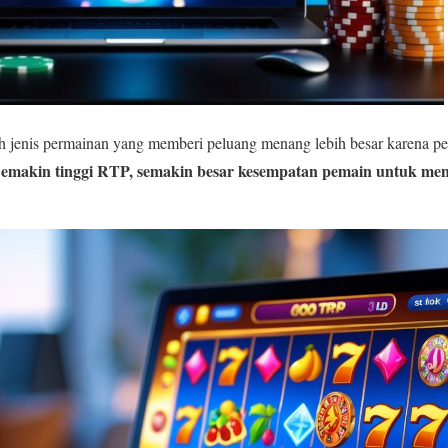
ah jenis permainan yang memberi peluang menang lebih besar karena p
emakin tinggi RTP, semakin besar kesempatan pemain untuk m