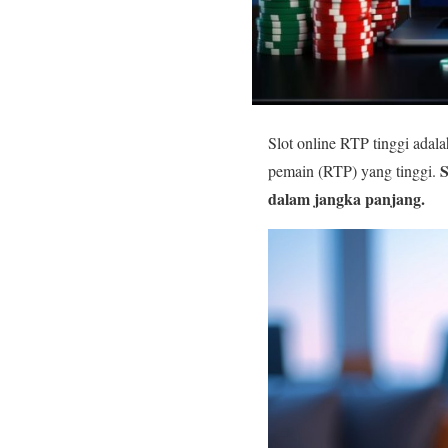
Slot online RTP tinggi adal
S
pemain (RTP) yang tinggi.
dalam jangka panjang.