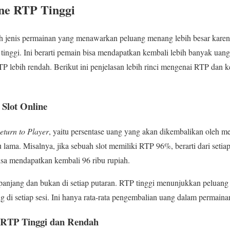
ine RTP Tinggi
lah jenis permainan yang menawarkan peluang menang lebih besar kare
tinggi. Ini berarti pemain bisa mendapatkan kembali lebih banyak uan
P lebih rendah. Berikut ini penjelasan lebih rinci mengenai RTP dan k
Slot Online
eturn to Player
, yaitu persentase uang yang akan dikembalikan oleh m
lama. Misalnya, jika sebuah slot memiliki RTP 96%, berarti dari setia
bisa mendapatkan kembali 96 ribu rupiah.
panjang dan bukan di setiap putaran. RTP tinggi menunjukkan peluang
 di setiap sesi. Ini hanya rata-rata pengembalian uang dalam permainan 
e RTP Tinggi dan Rendah