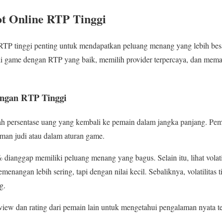
ot Online RTP Tinggi
 RTP tinggi penting untuk mendapatkan peluang menang yang lebih besa
game dengan RTP yang baik, memilih provider terpercaya, dan memas
engan RTP Tinggi
lah persentase uang yang kembali ke pemain dalam jangka panjang. Pem
aman judi atau dalam aturan game.
dianggap memiliki peluang menang yang bagus. Selain itu, lihat volatil
emenangan lebih sering, tapi dengan nilai kecil. Sebaliknya, volatilitas
g.
view dan rating dari pemain lain untuk mengetahui pengalaman nyata ter