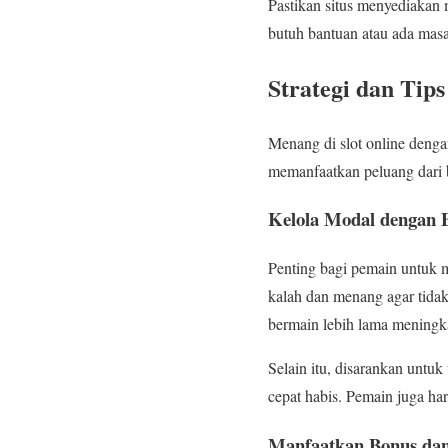
Pastikan situs menyediakan
butuh bantuan atau ada masa
Strategi dan Tip
Menang di slot online deng
memanfaatkan peluang dari b
Kelola Modal dengan B
Penting bagi pemain untuk 
kalah dan menang agar tidak 
bermain lebih lama meningk
Selain itu, disarankan untu
cepat habis. Pemain juga ha
Manfaatkan Bonus da