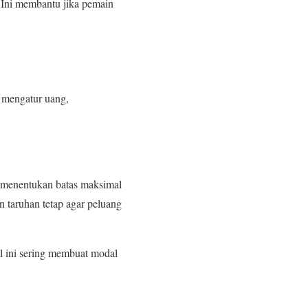
 Ini membantu jika pemain
 mengatur uang,
s menentukan batas maksimal
n taruhan tetap agar peluang
al ini sering membuat modal