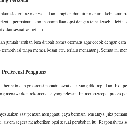
kan slot online menyesuaikan tampilan dan fitur menurut kebiasaan pe
rtentu, permainan akan menampilkan opsi dengan tema tersebut lebih s
rik dan sesuai keinginan.
n dan jumlah taruhan bisa diubah secara otomatis agar cocok dengan cara
p termotivasi tanpa merasa bosan atau terlalu menantang. Semua ini 
p Preferensi Pengguna
la bermain dan preferensi pemain lewat data yang dikumpulkan. Jika pe
gsung menawarkan rekomendasi yang relevan. Ini mempercepat proses p
nyesuaikan saat pemain mengganti gaya bermain. Misalnya, jika pemain 
ru, sistem segera memberikan opsi sesuai perubahan itu. Responsivitas 