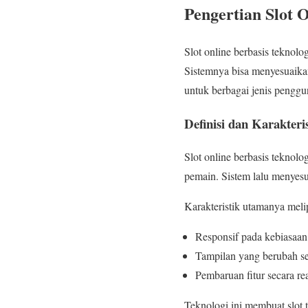
Pengertian Slot O
Slot online berbasis teknol
Sistemnya bisa menyesuaikan
untuk berbagai jenis penggu
Definisi dan Karakter
Slot online berbasis teknol
pemain. Sistem lalu menyesua
Karakteristik utamanya melip
Responsif pada kebiasaa
Tampilan yang berubah se
Pembaruan fitur secara r
Teknologi ini membuat slot 