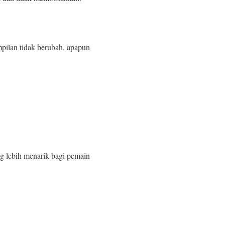
mpilan tidak berubah, apapun
g lebih menarik bagi pemain