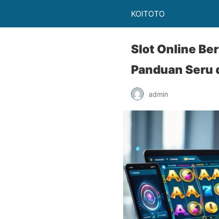
KOITOTO
Slot Online Be
Panduan Seru d
admin