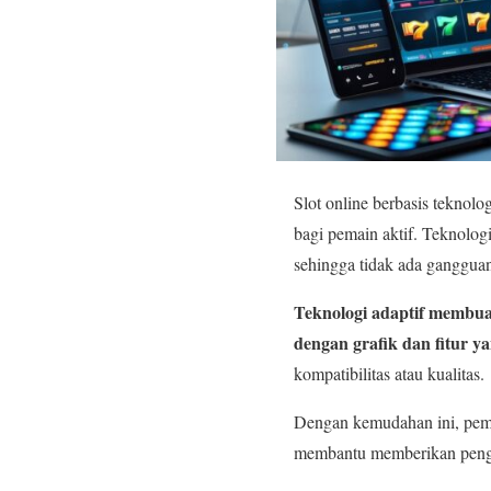
Slot online berbasis tekno
bagi pemain aktif. Teknolo
sehingga tidak ada gangguan
Teknologi adaptif membuat 
dengan grafik dan fitur y
kompatibilitas atau kualitas.
Dengan kemudahan ini, pemai
membantu memberikan pengal