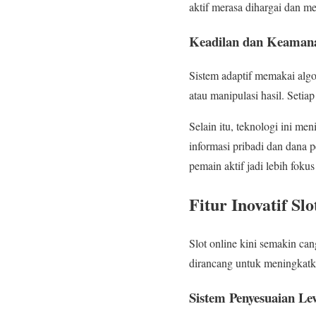
aktif merasa dihargai dan me
Keadilan dan Keamana
Sistem adaptif memakai algo
atau manipulasi hasil. Setia
Selain itu, teknologi ini 
informasi pribadi dan dana 
pemain aktif jadi lebih fok
Fitur Inovatif S
Slot online kini semakin ca
dirancang untuk meningkatk
Sistem Penyesuaian Le