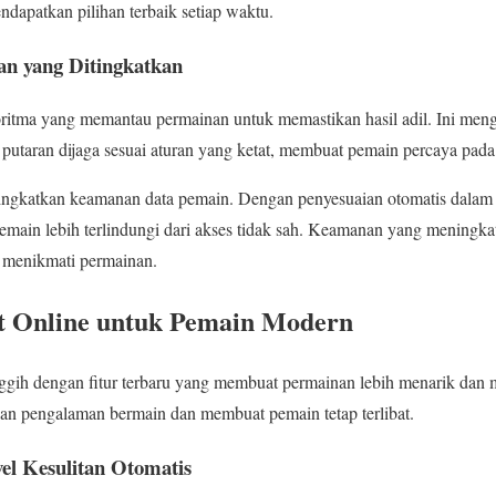
ndapatkan pilihan terbaik setiap waktu.
n yang Ditingkatkan
ritma yang memantau permainan untuk memastikan hasil adil. Ini meng
p putaran dijaga sesuai aturan yang ketat, membuat pemain percaya pad
meningkatkan keamanan data pemain. Dengan penyesuaian otomatis dalam
pemain lebih terlindungi dari akses tidak sah. Keamanan yang mening
us menikmati permainan.
lot Online untuk Pemain Modern
nggih dengan fitur terbaru yang membuat permainan lebih menarik dan m
an pengalaman bermain dan membuat pemain tetap terlibat.
vel Kesulitan Otomatis