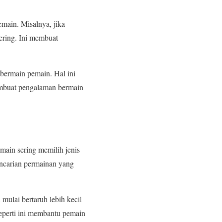
main. Misalnya, jika
ering. Ini membuat
 bermain pemain. Hal ini
membuat pengalaman bermain
main sering memilih jenis
encarian permainan yang
mulai bertaruh lebih kecil
seperti ini membantu pemain