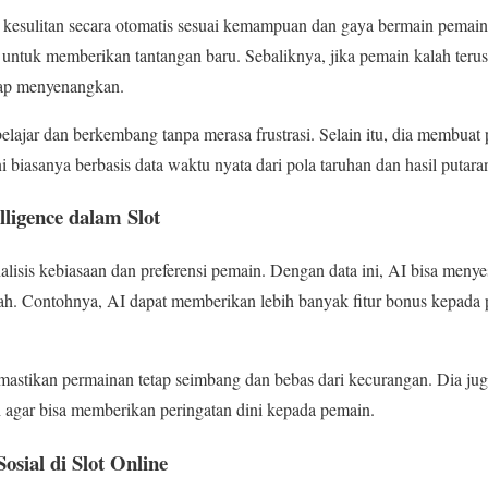
 kesulitan secara otomatis sesuai kemampuan dan gaya bermain pemain
k untuk memberikan tantangan baru. Sebaliknya, jika pemain kalah teru
etap menyenangkan.
lajar dan berkembang tanpa merasa frustrasi. Selain itu, dia membuat p
i biasanya berbasis data waktu nyata dari pola taruhan dan hasil putara
elligence dalam Slot
isis kebiasaan dan preferensi pemain. Dengan data ini, AI bisa menye
. Contohnya, AI dapat memberikan lebih banyak fitur bonus kepada p
mastikan permainan tetap seimbang dan bebas dari kecurangan. Dia ju
 agar bisa memberikan peringatan dini kepada pemain.
sial di Slot Online