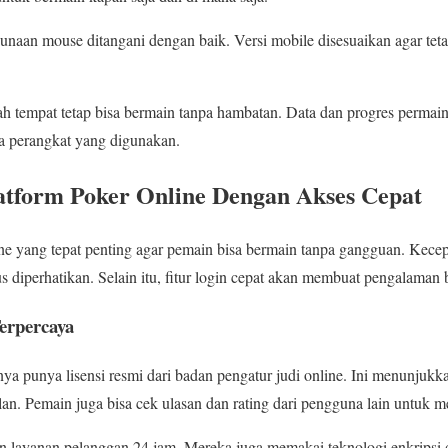
gunaan mouse ditangani dengan baik. Versi mobile disesuaikan agar te
.
h tempat tetap bisa bermain tanpa hambatan. Data dan progres permain
a perangkat yang digunakan.
atform Poker Online Dengan Akses Cepat
ine yang tepat penting agar pemain bisa bermain tanpa gangguan. Kec
s diperhatikan. Selain itu, fitur login cepat akan membuat pengalaman 
Terpercaya
nya punya lisensi resmi dari badan pengatur judi online. Ini menunjukka
an. Pemain juga bisa cek ulasan dan rating dari pengguna lain untuk me
n layanan pelanggan 24 jam. Mereka juga memakai teknologi enkripsi 