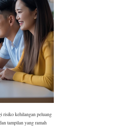
 risiko kehilangan peluang
n dan tampilan yang ramah