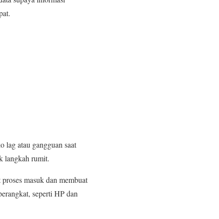
pat.
ko lag atau gangguan saat
k langkah rumit.
t proses masuk dan membuat
perangkat, seperti HP dan