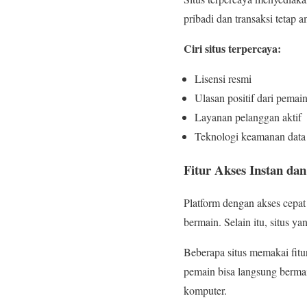
pribadi dan transaksi tetap 
Ciri situs terpercaya:
Lisensi resmi
Ulasan positif dari pemai
Layanan pelanggan aktif
Teknologi keamanan data
Fitur Akses Instan da
Platform dengan akses cepat 
bermain. Selain itu, situs
Beberapa situs memakai fit
pemain bisa langsung bermai
komputer.