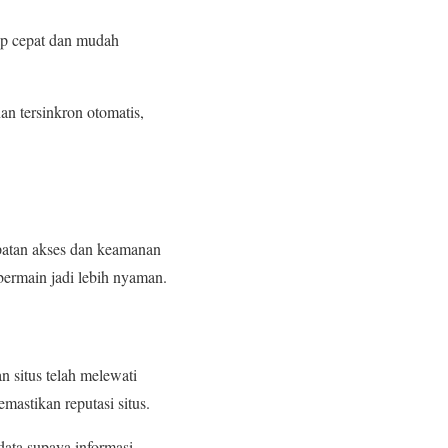
tap cepat dan mudah
an tersinkron otomatis,
epatan akses dan keamanan
bermain jadi lebih nyaman.
n situs telah melewati
mastikan reputasi situs.
data supaya informasi