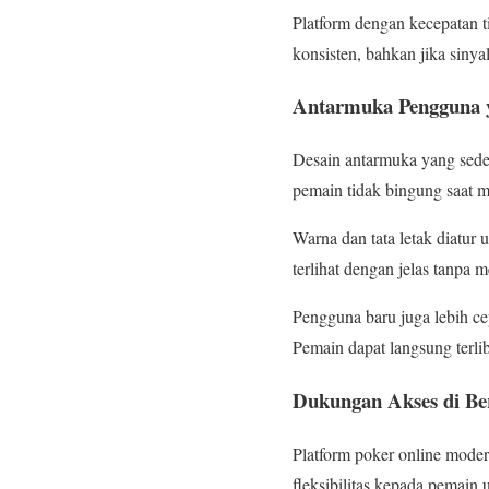
Platform dengan kecepatan 
konsisten, bahkan jika siny
Antarmuka Pengguna 
Desain antarmuka yang sede
pemain tidak bingung saat m
Warna dan tata letak diatur 
terlihat dengan jelas tanpa
Pengguna baru juga lebih cep
Pemain dapat langsung terl
Dukungan Akses di Be
Platform poker online moder
fleksibilitas kepada pemain 