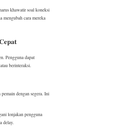
harus khawatir soal koneksi
isa mengubah cara mereka
 Cepat
en. Pengguna dapat
tau berinteraksi.
h pemain dengan segera. Ini
ngani lonjakan pengguna
a delay.