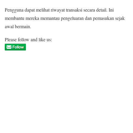
Pengguna dapat melihat riwayat transaksi secara detail. Ini
membantu mereka memantau pengeluaran dan pemasukan sejak
awal bermain.
Please follow and like us: