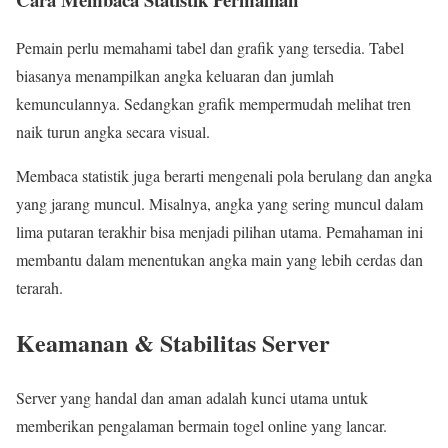
Pemain perlu memahami tabel dan grafik yang tersedia. Tabel
biasanya menampilkan angka keluaran dan jumlah
kemunculannya. Sedangkan grafik mempermudah melihat tren
naik turun angka secara visual.
Membaca statistik juga berarti mengenali pola berulang dan angka
yang jarang muncul. Misalnya, angka yang sering muncul dalam
lima putaran terakhir bisa menjadi pilihan utama. Pemahaman ini
membantu dalam menentukan angka main yang lebih cerdas dan
terarah.
Keamanan & Stabilitas Server
Server yang handal dan aman adalah kunci utama untuk
memberikan pengalaman bermain togel online yang lancar.