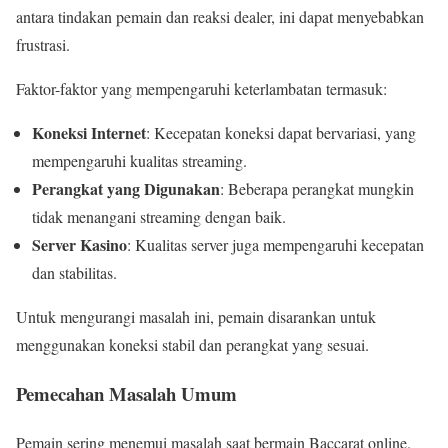
antara tindakan pemain dan reaksi dealer, ini dapat menyebabkan
frustrasi.
Faktor-faktor yang mempengaruhi keterlambatan termasuk:
Koneksi Internet
: Kecepatan koneksi dapat bervariasi, yang
mempengaruhi kualitas streaming.
Perangkat yang Digunakan
: Beberapa perangkat mungkin
tidak menangani streaming dengan baik.
Server Kasino
: Kualitas server juga mempengaruhi kecepatan
dan stabilitas.
Untuk mengurangi masalah ini, pemain disarankan untuk
menggunakan koneksi stabil dan perangkat yang sesuai.
Pemecahan Masalah Umum
Pemain sering menemui masalah saat bermain Baccarat online.