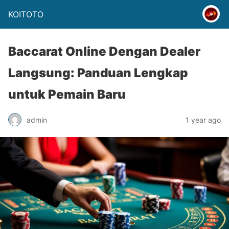
KOITOTO
Baccarat Online Dengan Dealer
Langsung: Panduan Lengkap
untuk Pemain Baru
admin
1 year ago