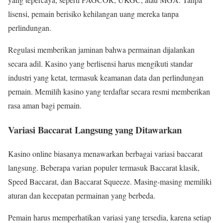
lisensi, pemain berisiko kehilangan uang mereka tanpa
perlindungan.
Regulasi memberikan jaminan bahwa permainan dijalankan
secara adil. Kasino yang berlisensi harus mengikuti standar
industri yang ketat, termasuk keamanan data dan perlindungan
pemain. Memilih kasino yang terdaftar secara resmi memberikan
rasa aman bagi pemain.
Variasi Baccarat Langsung yang Ditawarkan
Kasino online biasanya menawarkan berbagai variasi baccarat
langsung. Beberapa varian populer termasuk Baccarat klasik,
Speed Baccarat, dan Baccarat Squeeze. Masing-masing memiliki
aturan dan kecepatan permainan yang berbeda.
Pemain harus memperhatikan variasi yang tersedia, karena setiap