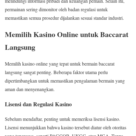
melindungi informasi pribadi dan keuangan pemain. Selain itu,
permainan sering dimonitor oleh badan regulasi untuk
memastikan semua prosedur dijalankan sesuai standar industri.
Memilih Kasino Online untuk Baccarat
Langsung
Memilih kasino online yang tepat untuk bermain baccarat
langsung sangat penting. Beberapa faktor utama perlu
dipertimbangkan untuk memastikan pengalaman bermain yang
aman dan menyenangkan.
Lisensi dan Regulasi Kasino
Sebelum mendaftar, penting untuk memeriksa lisensi kasino.
Lisensi menunjukkan bahwa kasino tersebut diatur oleh otoritas
yang tepercaya, seperti PAGCOR, UKGC, atau MGA. Tanpa