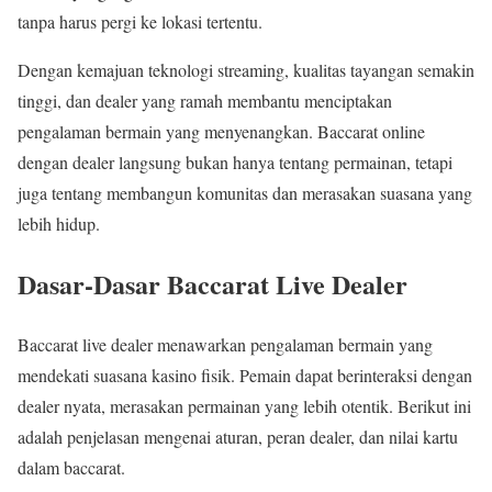
tanpa harus pergi ke lokasi tertentu.
Dengan kemajuan teknologi streaming, kualitas tayangan semakin
tinggi, dan dealer yang ramah membantu menciptakan
pengalaman bermain yang menyenangkan. Baccarat online
dengan dealer langsung bukan hanya tentang permainan, tetapi
juga tentang membangun komunitas dan merasakan suasana yang
lebih hidup.
Dasar-Dasar Baccarat Live Dealer
Baccarat live dealer menawarkan pengalaman bermain yang
mendekati suasana kasino fisik. Pemain dapat berinteraksi dengan
dealer nyata, merasakan permainan yang lebih otentik. Berikut ini
adalah penjelasan mengenai aturan, peran dealer, dan nilai kartu
dalam baccarat.