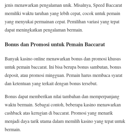
jenis menawarkan pengalaman unik. Misalnya, Speed Baccarat
memiliki waktu taruhan yang lebih cepat, cocok untuk pemain
yang menyukai permainan cepat. Pemilihan variasi yang tepat
dapat meningkatkan pengalaman bermain.
Bonus dan Promosi untuk Pemain Baccarat
Banyak kasino online menawarkan bonus dan promosi khusus
untuk pemain baccarat. Ini bisa berupa bonus sambutan, bonus
deposit, atau promosi mingguan. Pemain harus membaca syarat
dan ketentuan yang terkait dengan bonus tersebut.
Bonus dapat memberikan nilai tambahan dan memperpanjang
waktu bermain. Sebagai contoh, beberapa kasino menawarkan
cashback atas kerugian di baccarat. Promosi yang menarik
menjadi daya tarik utama dalam memilih kasino yang tepat untuk
bermain.