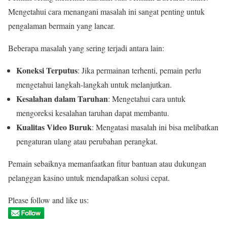
Mengetahui cara menangani masalah ini sangat penting untuk
pengalaman bermain yang lancar.
Beberapa masalah yang sering terjadi antara lain:
Koneksi Terputus
: Jika permainan terhenti, pemain perlu
mengetahui langkah-langkah untuk melanjutkan.
Kesalahan dalam Taruhan
: Mengetahui cara untuk
mengoreksi kesalahan taruhan dapat membantu.
Kualitas Video Buruk
: Mengatasi masalah ini bisa melibatkan
pengaturan ulang atau perubahan perangkat.
Pemain sebaiknya memanfaatkan fitur bantuan atau dukungan
pelanggan kasino untuk mendapatkan solusi cepat.
Please follow and like us: