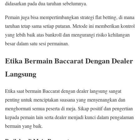
didasarkan pada dua taruhan sebelumnya.
Pemain juga bisa mempertimbangkan strategi flat betting, di mana
taruhan tetap sama setiap putaran. Metode ini memberikan kontrol
yang lebih baik atas bankroll dan mengurangi risiko kehilangan
besar dalam satu sesi permainan.
Etika Bermain Baccarat Dengan Dealer
Langsung
Etika saat bermain Baccarat dengan dealer langsung sangat
penting untuk menciptakan suasana yang menyenangkan dan
menghormati semua peserta di meja. Sikap positif dan pengertian
kepada pemain lain serta dealer menjadi kunci dalam pengalaman
bermain yang baik.